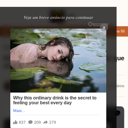
Veja um breve anúncio para continuar
×
xar: apps de namoro que permitem enviar fotos e vídeos
Microfone fifine
Eletrônicos
⏱ 9 min de leitura
Review Galaxy Tab A9+: descubra por que
esse tablet é perfeito para você!
Mariana Souza
📅 11/12/2025
💬 0 comentários
11/12/2025