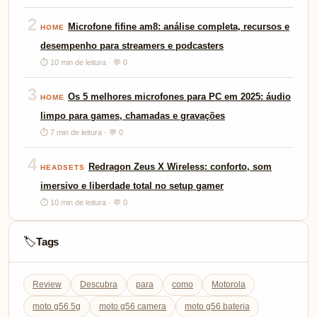
2
Microfone fifine am8: análise completa, recursos e
HOME
desempenho para streamers e podcasters
⏱ 10 min de leitura · 💬 0
3
Os 5 melhores microfones para PC em 2025: áudio
HOME
limpo para games, chamadas e gravações
⏱ 7 min de leitura · 💬 0
4
Redragon Zeus X Wireless: conforto, som
HEADSETS
imersivo e liberdade total no setup gamer
⏱ 10 min de leitura · 💬 0
Tags
🏷️
Review
Descubra
para
como
Motorola
moto g56 5g
moto g56 camera
moto g56 bateria