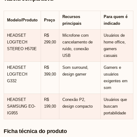
Recursos
Para quem é
Modelo/Produto
Preço
principais
indicado
HEADSET
R$
Microfone com
Usuários de
LOGITECH
299,00
cancelamento de
home office,
STEREO H570E
ruído, conexão
gamers
USB
casuais
HEADSET
R$
Som surround,
Gamers e
LOGITECH
399,00
design gamer
usuários
G332
exigentes em
som
HEADSET
R$
Conexão P2,
Usuários que
SAMSUNG EO-
199,00
design compacto
buscam
IG955
portabilidade
Ficha técnica do produto