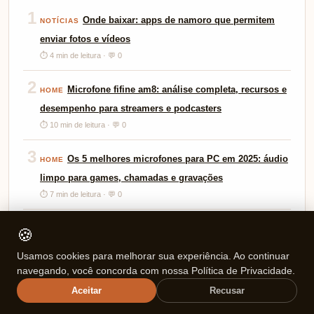
1
Onde baixar: apps de namoro que permitem
NOTÍCIAS
enviar fotos e vídeos
⏱ 4 min de leitura · 💬 0
2
Microfone fifine am8: análise completa, recursos e
HOME
desempenho para streamers e podcasters
⏱ 10 min de leitura · 💬 0
3
Os 5 melhores microfones para PC em 2025: áudio
HOME
limpo para games, chamadas e gravações
⏱ 7 min de leitura · 💬 0
4
Redragon Zeus X Wireless: conforto, som
HEADSETS
🍪
imersivo e liberdade total no setup gamer
Usamos cookies para melhorar sua experiência. Ao continuar
⏱ 10 min de leitura · 💬 0
navegando, você concorda com nossa Política de Privacidade.
Aceitar
Recusar
Tags
🏷️