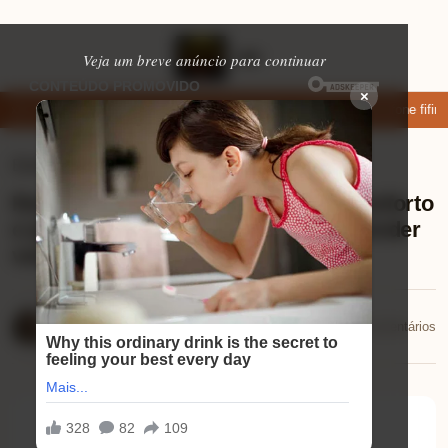
Veja um breve anúncio para continuar
×
xar: apps de namoro que permitem enviar fotos e vídeos
Microfone fifine
Eletrônicos
⏱ 8 min de leitura
Review Headset Logitech H570E: conforto
e qualidade de som que vão surpreender
você
Mariana Souza
📅 29/01/2026
💬 0 comentários
29/01/2026