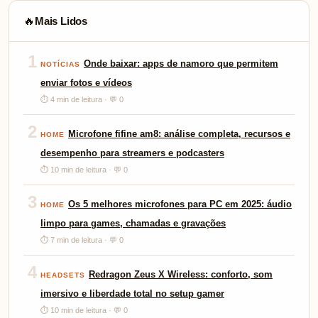
Mais Lidos
🔥
1
Onde baixar: apps de namoro que permitem
NOTÍCIAS
enviar fotos e vídeos
⏱ 4 min de leitura · 💬 0
2
Microfone fifine am8: análise completa, recursos e
HOME
desempenho para streamers e podcasters
⏱ 10 min de leitura · 💬 0
3
Os 5 melhores microfones para PC em 2025: áudio
HOME
limpo para games, chamadas e gravações
⏱ 7 min de leitura · 💬 0
4
Redragon Zeus X Wireless: conforto, som
HEADSETS
imersivo e liberdade total no setup gamer
⏱ 10 min de leitura · 💬 0