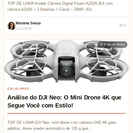
TOP DE LINHA Kodak Câmera Digital Pixpro AZ426 (Kit com
câmera AZ425 + 2 Baterias + Case) – 20MP, 42x…
Mariana Souza
💬 0
21/12/2025
⏱ 8 min de leitura
CELULARES
Análise do DJI Neo: O Mini Drone 4K que
Segue Você com Estilo!
TOP DE LINHA DJI Neo, mini drone com câmera UHD 4K para
adultos, drone voador automático de 135 g que…