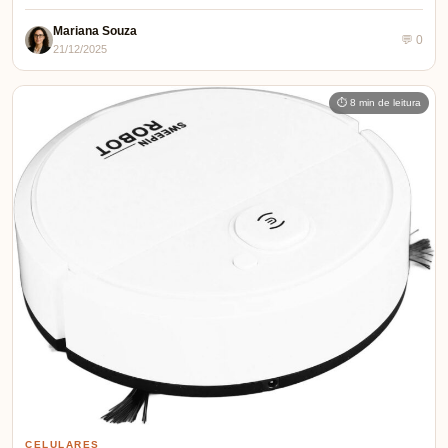
Mariana Souza
💬 0
21/12/2025
⏱ 8 min de leitura
CELULARES