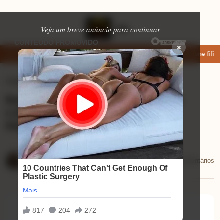
Veja um breve anúncio para continuar
×
xar: apps de namoro que permitem enviar fotos e vídeos
Microfone fifine
Celulares
⏱ 9 min de leitura
Review Impressora Epson EcoTank
L1250: Conheça a Revolução da
Impressão Sem Fim!
Mariana Souza
📅 10/11/2025
💬 0 comentários
10/11/2025