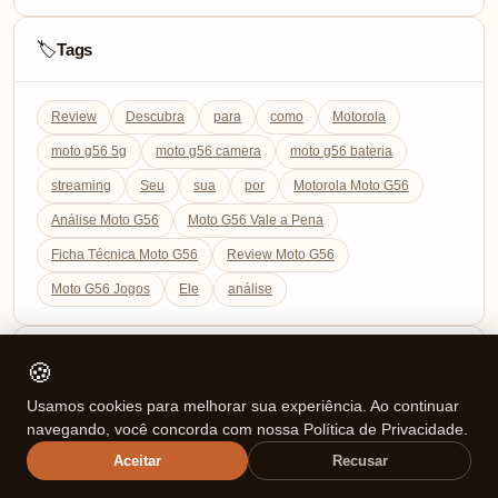
Tags
🏷️
Review
Descubra
para
como
Motorola
moto g56 5g
moto g56 camera
moto g56 bateria
streaming
Seu
sua
por
Motorola Moto G56
Análise Moto G56
Moto G56 Vale a Pena
Ficha Técnica Moto G56
Review Moto G56
Moto G56 Jogos
Ele
análise
Pesquisar
🍪
Pesquisar
Categorias
Usamos cookies para melhorar sua experiência. Ao continuar
navegando, você concorda com nossa Política de Privacidade.
Ajuda (FAQ)
Aceitar
Recusar
Celulares