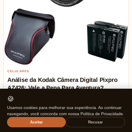
CELULARES
Análise da Kodak Câmera Digital Pixpro
AZ426: Vale a Pena Para Aventura?
🍪
TOP DE LINHA Kodak Câmera Digital Pixpro AZ426 (Kit com
Usamos cookies para melhorar sua experiência. Ao continuar
câmera AZ425 + 2 Baterias + Case) – 20MP, 42x…
navegando, você concorda com nossa Política de Privacidade.
Aceitar
Recusar
Mariana Souza
💬 0
21/12/2025