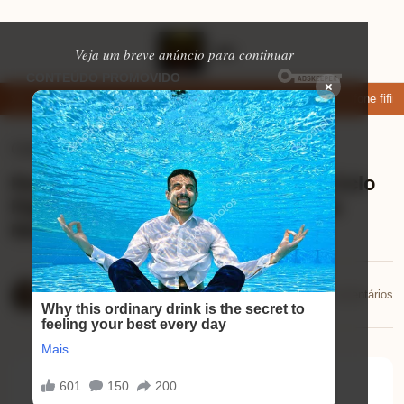
Veja um breve anúncio para continuar
×
ar: apps de namoro que permitem enviar fotos e vídeos
Microfone fifine 
Celulares
⏱ 9 min de leitura
Review Lava-Roupas Líquido Omo Ciclo
Rápido: A Solução que Suas Roupas
Merecem!
Mariana Souza
📅 29/11/2025
💬 0 comentários
29/11/2025