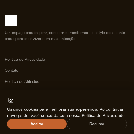
Um espaço para inspirar, conectar e transformar. Lifestyle consciente
para quem quer viver com mais intenção.
Política de Privacidade
Contato
Política de Afiliados
Política de Reembolso
🍪
Sobre Nós
Usamos cookies para melhorar sua experiência. Ao continuar
Termos de Uso
navegando, você concorda com nossa Política de Privacidade.
Aceitar
Recusar
Sobre