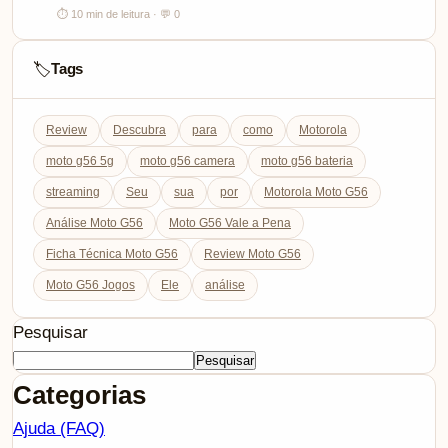
⏱ 10 min de leitura · 💬 0
Tags
🏷️
Review
Descubra
para
como
Motorola
moto g56 5g
moto g56 camera
moto g56 bateria
streaming
Seu
sua
por
Motorola Moto G56
Análise Moto G56
Moto G56 Vale a Pena
Ficha Técnica Moto G56
Review Moto G56
Moto G56 Jogos
Ele
análise
Pesquisar
Pesquisar
Categorias
Ajuda (FAQ)