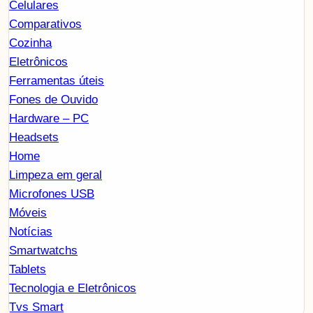
Celulares
Comparativos
Cozinha
Eletrônicos
Ferramentas úteis
Fones de Ouvido
Hardware – PC
Headsets
Home
Limpeza em geral
Microfones USB
Móveis
Notícias
Smartwatchs
Tablets
Tecnologia e Eletrônicos
Tvs Smart