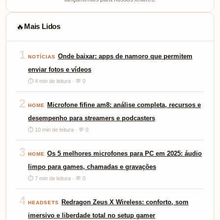
Mais Lidos
🔥
1
Onde baixar: apps de namoro que permitem
NOTÍCIAS
enviar fotos e vídeos
⏱ 4 min de leitura · 💬 0
2
Microfone fifine am8: análise completa, recursos e
HOME
desempenho para streamers e podcasters
⏱ 10 min de leitura · 💬 0
3
Os 5 melhores microfones para PC em 2025: áudio
HOME
limpo para games, chamadas e gravações
⏱ 7 min de leitura · 💬 0
4
Redragon Zeus X Wireless: conforto, som
HEADSETS
imersivo e liberdade total no setup gamer