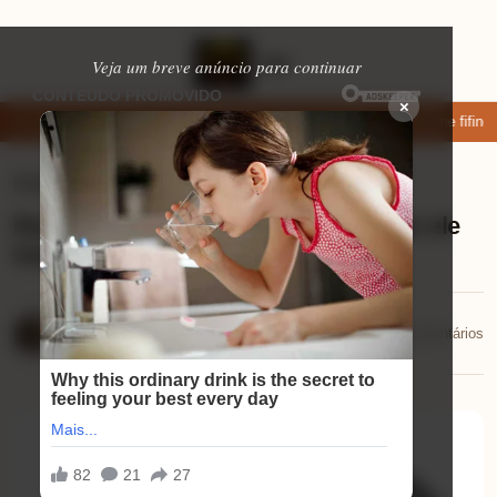
Veja um breve anúncio para continuar
×
ar: apps de namoro que permitem enviar fotos e vídeos
Microfone fifine 
Eletrônicos
⏱ 9 min de leitura
Review Lefant M310: descubra como ele
transforma a limpeza da sua casa!
Mariana Souza
📅 01/12/2025
💬 0 comentários
01/12/2025