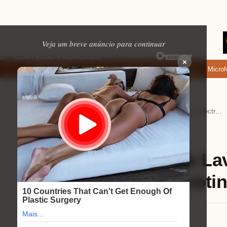
Veja um breve anúncio para continuar
×
de baixar: apps de namoro que permitem enviar fotos e vídeos
Microfone 
EM ALTA
Home
Eletrônicos
›
›
Review Máquina de Lavar Electrolux 11kg: como facilitar sua rotina com Easy Clean
Eletrônicos
⏱ 9 min de leitura
Review Máquina de Lav
como facilitar sua rot
Mariana Souza