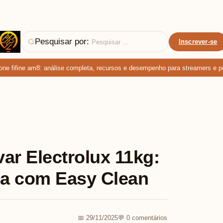
Pesquisar por:
Inscrever-se
fifine am8: análise completa, recursos e desempenho para streamers e podc
ar Electrolux 11kg:
ina com Easy Clean
📅 29/11/2025
💬 0 comentários