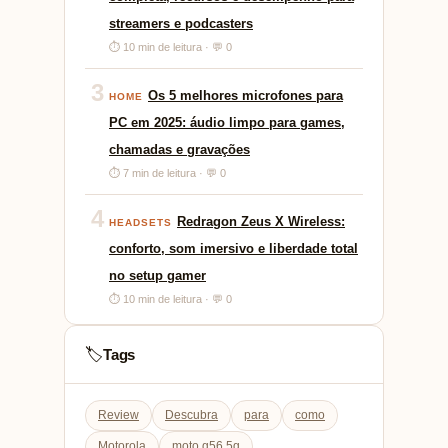
streamers e podcasters
⏱ 10 min de leitura · 💬 0
3
Os 5 melhores microfones para
HOME
PC em 2025: áudio limpo para games,
chamadas e gravações
⏱ 7 min de leitura · 💬 0
4
Redragon Zeus X Wireless:
HEADSETS
conforto, som imersivo e liberdade total
no setup gamer
⏱ 10 min de leitura · 💬 0
Tags
🏷️
Review
Descubra
para
como
Motorola
moto g56 5g