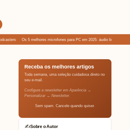
asters
Os 5 melhores microfones para PC em 2025: áudio limpo para gam
Receba os melhores artigos
Toda semana, uma seleção cuidadosa direto no
seu e-mail.
Configure a newsletter em Aparência →
Personalizar → Newsletter.
Sem spam. Cancele quando quiser.
Sobre o Autor
✍️