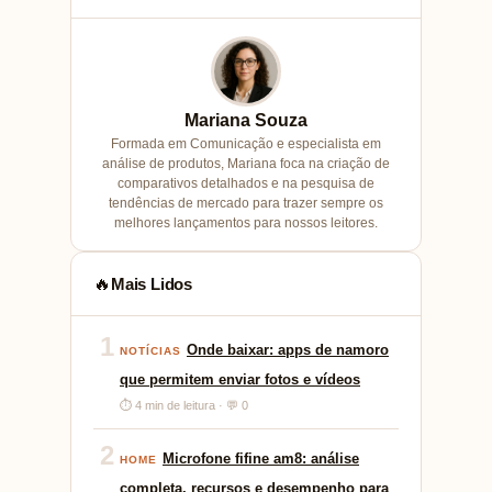
Mariana Souza
Formada em Comunicação e especialista em
análise de produtos, Mariana foca na criação de
comparativos detalhados e na pesquisa de
tendências de mercado para trazer sempre os
melhores lançamentos para nossos leitores.
Mais Lidos
🔥
1
Onde baixar: apps de namoro
NOTÍCIAS
que permitem enviar fotos e vídeos
⏱ 4 min de leitura · 💬 0
2
Microfone fifine am8: análise
HOME
completa, recursos e desempenho para