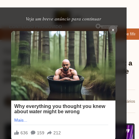
Veja um breve anúncio para continuar
×
ar: apps de namoro que permitem enviar fotos e vídeos
Microfone fifine 
Eletrônicos
⏱ 1 min de leitura
Review Monitor Gamer LG UltraGear™: a
experiência imersiva que você não pode
perder!
Mariana Souza
📅 28/10/2025
💬 0 comentários
28/10/2025