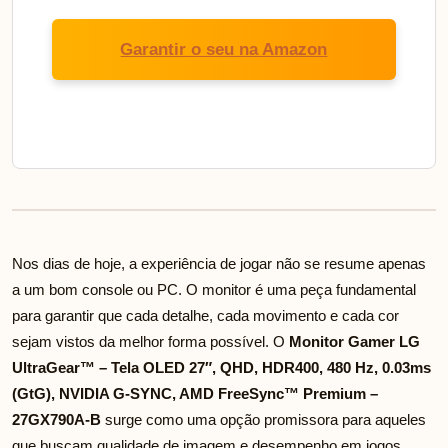
Garantir o seu na Amazon
Nos dias de hoje, a experiência de jogar não se resume apenas
a um bom console ou PC. O monitor é uma peça fundamental
para garantir que cada detalhe, cada movimento e cada cor
sejam vistos da melhor forma possível. O
Monitor Gamer LG
UltraGear™ – Tela OLED 27″, QHD, HDR400, 480 Hz, 0.03ms
(GtG), NVIDIA G-SYNC, AMD FreeSync™ Premium –
27GX790A-B
surge como uma opção promissora para aqueles
que buscam qualidade de imagem e desempenho em jogos.