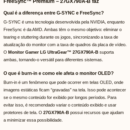
FreeSync™ Premium – 27GX790A-B faz
Qual é a diferença entre G-SYNC e FreeSync?
G-SYNC é uma tecnologia desenvolvida pela NVIDIA, enquanto
FreeSync é da AMD. Ambas têm o mesmo objetivo: eliminar o
tearing e stuttering durante os jogos, sincronizando a taxa de
atualização do monitor com a taxa de quadros da placa de vídeo.
O
Monitor Gamer LG UltraGear™ 27GX790A-B
suporta
ambas, tornando-o versátil para diferentes sistemas.
O que é burn-in e como ele afeta o monitor OLED?
Burn-in é um fenômeno que pode ocorrer em telas OLED, onde
imagens estáticas ficam “gravadas” na tela. Isso pode acontecer
se o mesmo conteúdo for exibido por longos períodos. Para
evitar isso, é recomendado variar o conteúdo exibido e usar
protetores de tela. O
27GX790A-B
possui recursos que ajudam
a minimizar essa possibilidade.