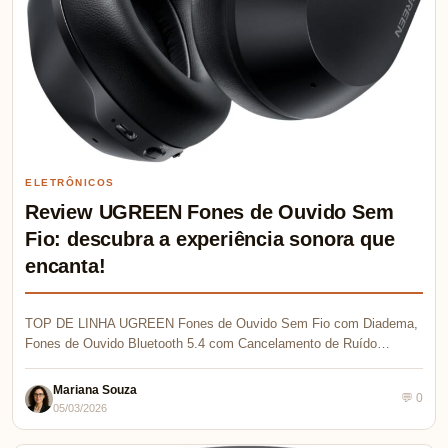
ELETRÔNICOS
Review UGREEN Fones de Ouvido Sem
Fio: descubra a experiência sonora que
encanta!
TOP DE LINHA UGREEN Fones de Ouvido Sem Fio com Diadema,
Fones de Ouvido Bluetooth 5.4 com Cancelamento de Ruído…
Mariana Souza
💬 0
05/03/2026