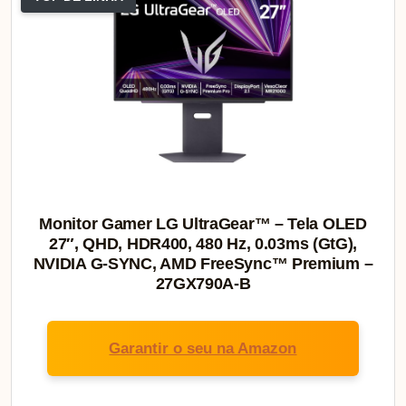
Monitor Gamer LG UltraGear™ – Tela OLED
27″, QHD, HDR400, 480 Hz, 0.03ms (GtG),
NVIDIA G-SYNC, AMD FreeSync™ Premium –
27GX790A-B
Garantir o seu na Amazon