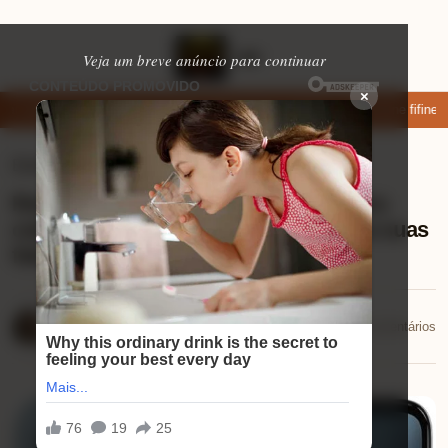
Veja um breve anúncio para continuar
×
: apps de namoro que permitem enviar fotos e vídeos
Microfone fifine am
Eletrônicos
⏱ 1 min de leitura
Review Motorola Moto G05: descubra
como a câmera de 50MP transforma suas
fotos!
Mariana Souza
📅 02/12/2025
💬 0 comentários
02/12/2025