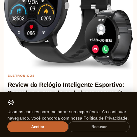
ELETRÔNICOS
Review do Relógio Inteligente Esportivo:
Descubra o que ele pode fazer por você!
🍪
TOP DE LINHA Relogio smartwatch, Relógio Inteligente Esportivo
Usamos cookies para melhorar sua experiência. Ao continuar
com Bluetooth, Resistente à Água IP67 Ver na Amazon ⭐ Avaliação
navegando, você concorda com nossa Política de Privacidade.
Média:…
Aceitar
Recusar
Mariana Souza