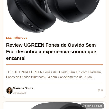
ELETRÔNICOS
Review UGREEN Fones de Ouvido Sem
Fio: descubra a experiência sonora que
encanta!
TOP DE LINHA UGREEN Fones de Ouvido Sem Fio com Diadema,
Fones de Ouvido Bluetooth 5.4 com Cancelamento de Ruído…
Mariana Souza
💬 0
05/03/2026
⏱ 8 min de leitura