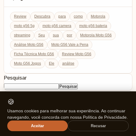
Review
Descubra
para
como
Motorola
moto g56 5g
moto g56 camera
moto g56 bateria
streaming
Seu
sua
por
Motorola Moto G56
Análise Moto G56
Moto G56 Vale a Pena
Ficha Técnica Moto G56
Review Moto G56
Moto G56 Jogos
Ele
análise
Pesquisar
Pesquisar
Categorias
🍪
Ajuda (FAQ)
Usamos cookies para melhorar sua experiência. Ao continuar
Celulares
navegando, você concorda com nossa Política de Privacidade.
Comparativos
Aceitar
Recusar
Cozinha