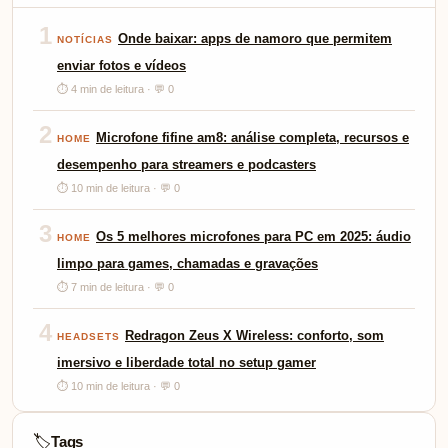
1
Onde baixar: apps de namoro que permitem
NOTÍCIAS
enviar fotos e vídeos
⏱ 4 min de leitura · 💬 0
2
Microfone fifine am8: análise completa, recursos e
HOME
desempenho para streamers e podcasters
⏱ 10 min de leitura · 💬 0
3
Os 5 melhores microfones para PC em 2025: áudio
HOME
limpo para games, chamadas e gravações
⏱ 7 min de leitura · 💬 0
4
Redragon Zeus X Wireless: conforto, som
HEADSETS
imersivo e liberdade total no setup gamer
⏱ 10 min de leitura · 💬 0
Tags
🏷️