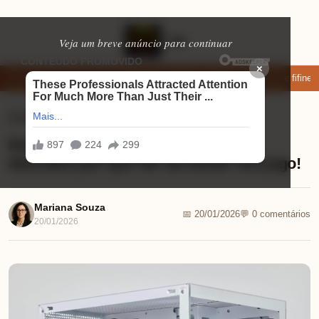
Veja um breve anúncio para continuar
×
r: apps de namoro que permitem enviar fotos e vídeos
Microfone fifine a
Eletrônicos
⏱ 9 min de leitura
Review PC Gamer Aquario Branco:
descubra por que ele vai elevar seu jogo!
Mariana Souza
📅 20/01/2026
💬 0 comentários
20/01/2026