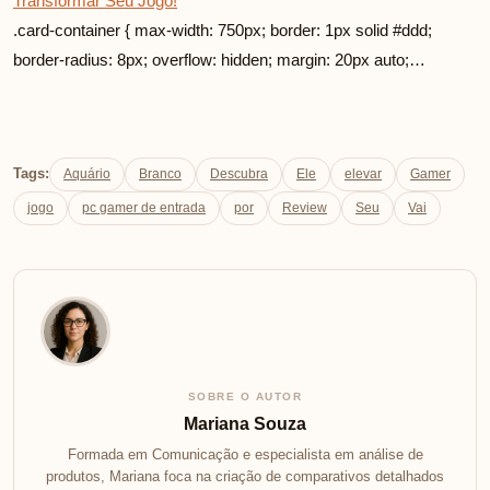
Transformar Seu Jogo!
.card-container { max-width: 750px; border: 1px solid #ddd;
border-radius: 8px; overflow: hidden; margin: 20px auto;…
Tags:
Aquário
Branco
Descubra
Ele
elevar
Gamer
jogo
pc gamer de entrada
por
Review
Seu
Vai
SOBRE O AUTOR
Mariana Souza
Formada em Comunicação e especialista em análise de
produtos, Mariana foca na criação de comparativos detalhados