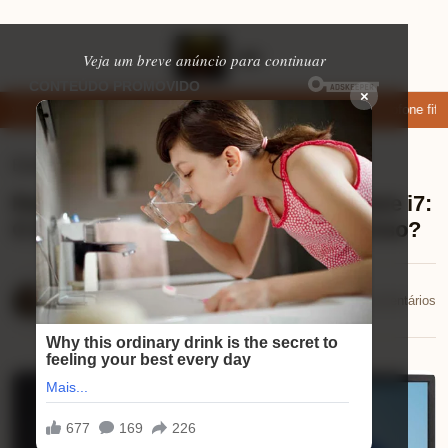
Veja um breve anúncio para continuar
×
ixar: apps de namoro que permitem enviar fotos e vídeos
Microfone fifin
Eletrônicos
⏱ 1 min de leitura
Review PC Gamer Completo Intel Core i7:
O Que Esperar Desse Pacote Poderoso?
Mariana Souza
📅 15/12/2025
💬 0 comentários
15/12/2025