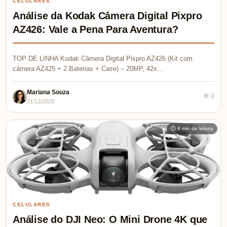
CELULARES
Análise da Kodak Câmera Digital Pixpro
AZ426: Vale a Pena Para Aventura?
TOP DE LINHA Kodak Câmera Digital Pixpro AZ426 (Kit com
câmera AZ425 + 2 Baterias + Case) – 20MP, 42x…
Mariana Souza
💬 0
21/12/2025
⏱ 8 min de leitura
CELULARES
Análise do DJI Neo: O Mini Drone 4K que