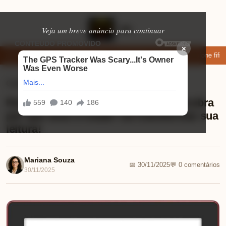
Veja um breve anúncio para continuar
×
xar: apps de namoro que permitem enviar fotos e vídeos
Microfone fifine
Celulares
⏱ 9 min de leitura
Review PocketBook Verse Pro: descubra
por que esse e-reader vai transformar sua
leitura!
Mariana Souza
📅 30/11/2025
💬 0 comentários
30/11/2025