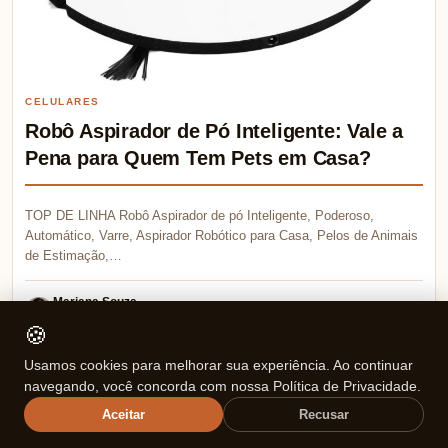
CELULARES
Robô Aspirador de Pó Inteligente: Vale a
Pena para Quem Tem Pets em Casa?
TOP DE LINHA Robô Aspirador de pó Inteligente, Poderoso,
Automático, Varre, Aspirador Robótico para Casa, Pelos de Animais
de Estimação,…
Mariana Souza
💬 0
21/12/2025
🍪
Usamos cookies para melhorar sua experiência. Ao continuar
navegando, você concorda com nossa Política de Privacidade.
Somos participantes do Programa de Associados da
Aceitar
Recusar
Amazon e podemos receber comissão pelas compras