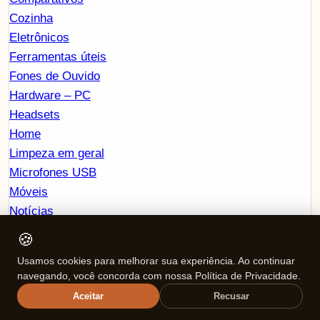
Cozinha
Eletrônicos
Ferramentas úteis
Fones de Ouvido
Hardware – PC
Headsets
Home
Limpeza em geral
Microfones USB
Móveis
Notícias
Smartwatchs
🍪
Tablets
Usamos cookies para melhorar sua experiência. Ao continuar
Tecnologia e Eletrônicos
navegando, você concorda com nossa Política de Privacidade.
Tvs Smart
Aceitar
Recusar
Arquivos