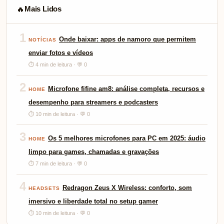
Mais Lidos
🔥
1
Onde baixar: apps de namoro que permitem
NOTÍCIAS
enviar fotos e vídeos
⏱ 4 min de leitura · 💬 0
2
Microfone fifine am8: análise completa, recursos e
HOME
desempenho para streamers e podcasters
⏱ 10 min de leitura · 💬 0
3
Os 5 melhores microfones para PC em 2025: áudio
HOME
limpo para games, chamadas e gravações
⏱ 7 min de leitura · 💬 0
4
Redragon Zeus X Wireless: conforto, som
HEADSETS
imersivo e liberdade total no setup gamer
⏱ 10 min de leitura · 💬 0