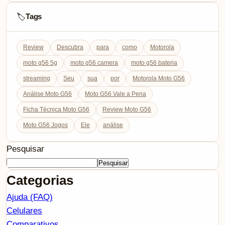
Tags
🏷️
Review
Descubra
para
como
Motorola
moto g56 5g
moto g56 camera
moto g56 bateria
streaming
Seu
sua
por
Motorola Moto G56
Análise Moto G56
Moto G56 Vale a Pena
Ficha Técnica Moto G56
Review Moto G56
Moto G56 Jogos
Ele
análise
Pesquisar
Pesquisar
Categorias
Ajuda (FAQ)
Celulares
Comparativos