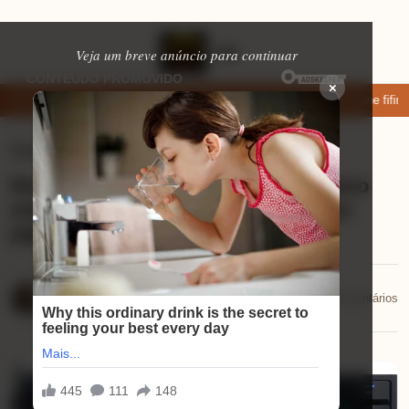
Veja um breve anúncio para continuar
×
xar: apps de namoro que permitem enviar fotos e vídeos
Microfone fifine
Eletrônicos
⏱ 8 min de leitura
Review Redragon Fizz: descubra como
esse teclado mecânico vai elevar seu
jogo!
Mariana Souza
📅 05/12/2025
💬 0 comentários
05/12/2025