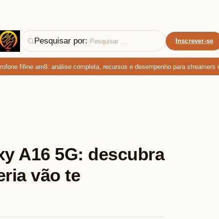
Pesquisar por:
Inscrever-se
ne fifine am8: análise completa, recursos e desempenho para streamers e po
y A16 5G: descubra
ria vão te