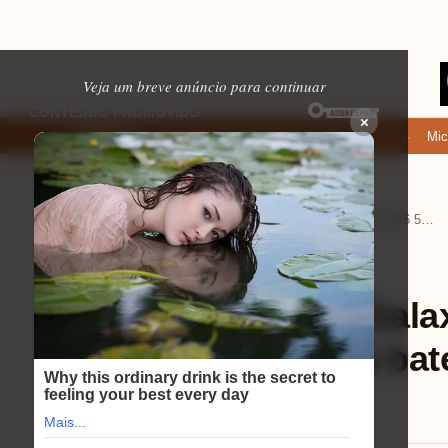
Veja um breve anúncio para continuar
×
Onde baixar: apps de namoro que permitem enviar fotos e vídeos
Microfo
EM ALTA
Home
Eletrônicos
›
›
Review Samsung Galaxy A16 5G: descubra como a câmera e a bateria vão te surpreender!
Eletrônicos
⏱ 1 min de leitura
Review Samsung Galax
como a câmera e a bate
surpreender!