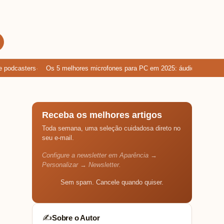
dcasters
Os 5 melhores microfones para PC em 2025: áudio limpo para g
Receba os melhores artigos
Toda semana, uma seleção cuidadosa direto no
seu e-mail.
Configure a newsletter em Aparência →
Personalizar → Newsletter.
Sem spam. Cancele quando quiser.
Sobre o Autor
✍️