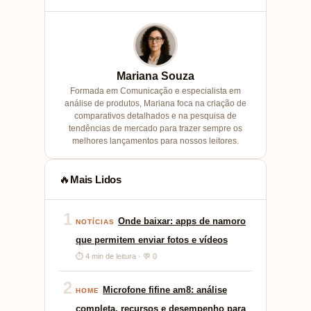
Mariana Souza
Formada em Comunicação e especialista em
análise de produtos, Mariana foca na criação de
comparativos detalhados e na pesquisa de
tendências de mercado para trazer sempre os
melhores lançamentos para nossos leitores.
Mais Lidos
🔥
1
Onde baixar: apps de namoro
NOTÍCIAS
que permitem enviar fotos e vídeos
⏱ 4 min de leitura · 💬 0
2
Microfone fifine am8: análise
HOME
completa, recursos e desempenho para