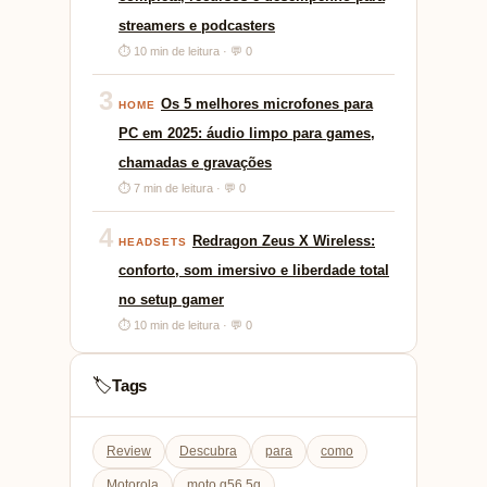
streamers e podcasters
⏱ 10 min de leitura · 💬 0
3
Os 5 melhores microfones para
HOME
PC em 2025: áudio limpo para games,
chamadas e gravações
⏱ 7 min de leitura · 💬 0
4
Redragon Zeus X Wireless:
HEADSETS
conforto, som imersivo e liberdade total
no setup gamer
⏱ 10 min de leitura · 💬 0
Tags
🏷️
Review
Descubra
para
como
Motorola
moto g56 5g