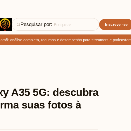
Pesquisar por:
Inscrever-se
8: análise completa, recursos e desempenho para streamers e podcasters
y A35 5G: descubra
rma suas fotos à