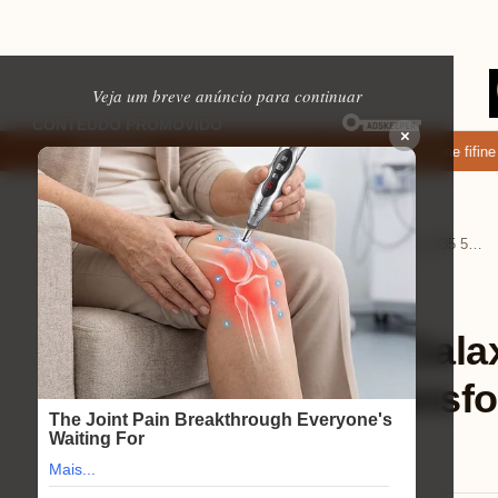
Veja um breve anúncio para continuar
×
: apps de namoro que permitem enviar fotos e vídeos
Microfone fifine am
EM ALTA
Home
Eletrônicos
›
›
Review Samsung Galaxy A35 5G: descubra como a câmera transforma suas fotos à noite
Eletrônicos
⏱ 1 min de leitura
Review Samsung Galax
como a câmera transfo
noite