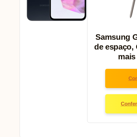
Samsung Ga
de espaço, 
mais
Con
Confer