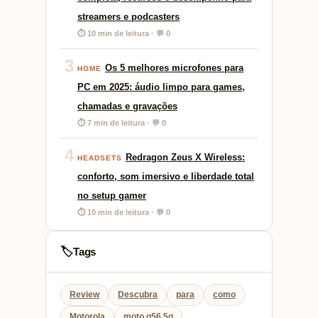
streamers e podcasters
⏱ 10 min de leitura · 💬 0
3
Os 5 melhores microfones para
HOME
PC em 2025: áudio limpo para games,
chamadas e gravações
⏱ 7 min de leitura · 💬 0
4
Redragon Zeus X Wireless:
HEADSETS
conforto, som imersivo e liberdade total
no setup gamer
⏱ 10 min de leitura · 💬 0
Tags
🏷️
Review
Descubra
para
como
Motorola
moto g56 5g