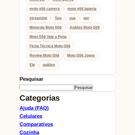
moto g56 camera
moto g56 bateria
streaming
Seu
sua
por
Motorola Moto G56
Análise Moto G56
Moto G56 Vale a Pena
Ficha Técnica Moto G56
Review Moto G56
Moto G56 Jogos
Ele
análise
Pesquisar
Pesquisar
Categorias
Ajuda (FAQ)
Celulares
Comparativos
Cozinha