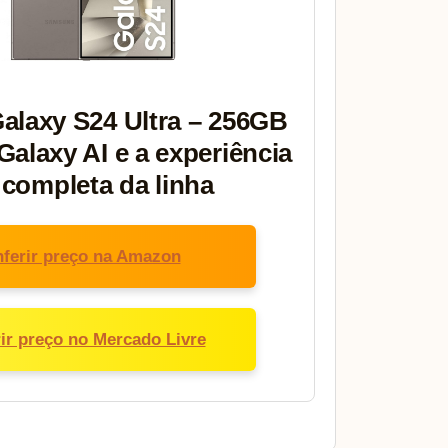
laxy S24 Ultra – 256GB
Galaxy AI e a experiência
 completa da linha
ferir preço na Amazon
ir preço no Mercado Livre