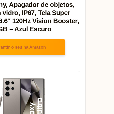
y, Apagador de objetos,
vidro, IP67, Tela Super
6″ 120Hz Vision Booster,
GB – Azul Escuro
antir o seu na Amazon