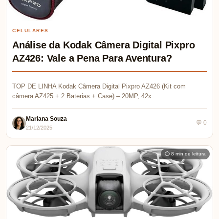
CELULARES
Análise da Kodak Câmera Digital Pixpro
AZ426: Vale a Pena Para Aventura?
TOP DE LINHA Kodak Câmera Digital Pixpro AZ426 (Kit com
câmera AZ425 + 2 Baterias + Case) – 20MP, 42x…
Mariana Souza
💬 0
21/12/2025
⏱ 8 min de leitura