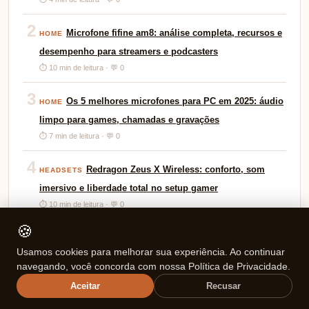
2
Microfone fifine am8: análise completa, recursos e
HOME
desempenho para streamers e podcasters
⏱ 10 min de leitura · 💬 0
3
Os 5 melhores microfones para PC em 2025: áudio
HOME
limpo para games, chamadas e gravações
⏱ 7 min de leitura · 💬 0
4
Redragon Zeus X Wireless: conforto, som
HEADSETS
imersivo e liberdade total no setup gamer
⏱ 10 min de leitura · 💬 0
🍪
Tags
🏷️
Usamos cookies para melhorar sua experiência. Ao continuar
navegando, você concorda com nossa Política de Privacidade.
Review
Descubra
para
como
Motorola
Aceitar
Recusar
moto g56 5g
moto g56 camera
moto g56 bateria