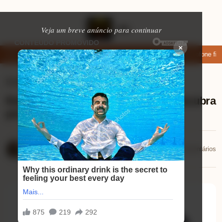
Veja um breve anúncio para continuar
×
ixar: apps de namoro que permitem enviar fotos e vídeos
Microfone fifin
Eletrônicos
⏱ 8 min de leitura
Review Skill Gaming PC Gamer: descubra
por que ele é o seu aliado perfeito!
Mariana Souza
📅 20/01/2026
💬 0 comentários
20/01/2026