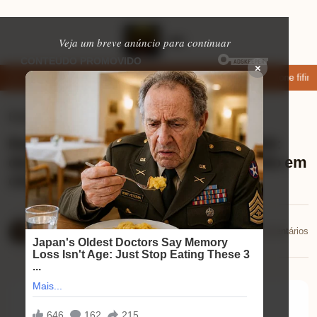
Veja um breve anúncio para continuar
×
xar: apps de namoro que permitem enviar fotos e vídeos
Microfone fifine
Eletrônicos
⏱ 8 min de leitura
Review Soundbar Samsung HW-B550:
descubra como transformar seu áudio em
cinema!
Mariana Souza
📅 29/10/2025
💬 0 comentários
29/10/2025