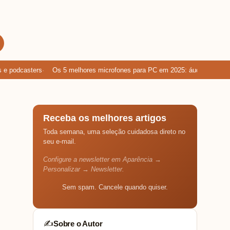
podcasters
Os 5 melhores microfones para PC em 2025: áudio limpo para
Receba os melhores artigos
Toda semana, uma seleção cuidadosa direto no
seu e-mail.
Configure a newsletter em Aparência →
Personalizar → Newsletter.
Sem spam. Cancele quando quiser.
Sobre o Autor
✍️