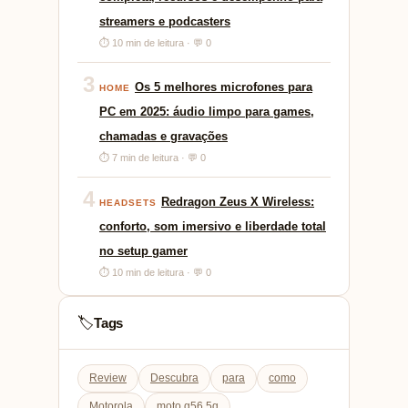
streamers e podcasters
⏱ 10 min de leitura · 💬 0
3
Os 5 melhores microfones para
HOME
PC em 2025: áudio limpo para games,
chamadas e gravações
⏱ 7 min de leitura · 💬 0
4
Redragon Zeus X Wireless:
HEADSETS
conforto, som imersivo e liberdade total
no setup gamer
⏱ 10 min de leitura · 💬 0
Tags
🏷️
Review
Descubra
para
como
Motorola
moto g56 5g