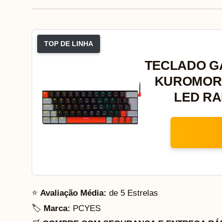
TOP DE LINHA
TECLADO G
KUROMORI
LED RA
⭐
Avaliação Média:
de 5 Estrelas
🏷️
Marca:
PCYES