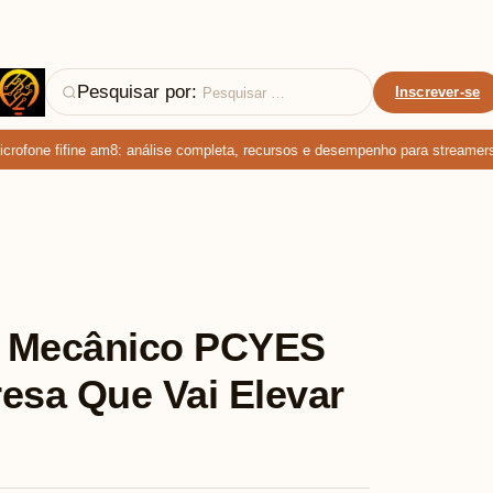
Pesquisar por:
Inscrever-se
fone fifine am8: análise completa, recursos e desempenho para streamers e 
r Mecânico PCYES
esa Que Vai Elevar