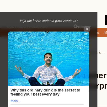
Veja um breve anúncio para continuar
×
Onde baixar: apps de namoro que permitem enviar fotos e vídeos
Micro
EM ALTA
Home
Eletrônicos
›
›
Review Teclado Gamer Mecânico PCYES Kuromori 60%: A Surpresa Que Vai Elevar Seu Jogo!
Eletrônicos
⏱ 9 min de leitura
Review Teclado Game
Kuromori 60%: A Surpr
Seu Jogo!