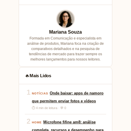
Mariana Souza
Formada em Comunicação e especialista em
análise de produtos, Mariana foca na criação de
comparativos detalhados e na pesquisa de
tendências de mercado para trazer sempre os
melhores lançamentos para nossos leitores.
Mais Lidos
🔥
1
Onde baixar: apps de namoro
NOTÍCIAS
que permitem enviar fotos e vídeos
⏱ 4 min de leitura · 💬 0
2
Microfone fifine am8: análise
HOME
completa, recursos e desempenho para