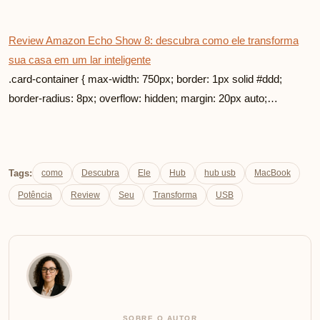
Review Amazon Echo Show 8: descubra como ele transforma
sua casa em um lar inteligente
.card-container { max-width: 750px; border: 1px solid #ddd;
border-radius: 8px; overflow: hidden; margin: 20px auto;…
Tags:
como
Descubra
Ele
Hub
hub usb
MacBook
Potência
Review
Seu
Transforma
USB
SOBRE O AUTOR