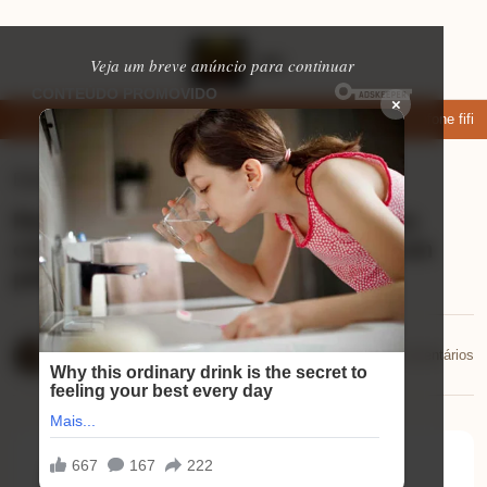
Veja um breve anúncio para continuar
×
xar: apps de namoro que permitem enviar fotos e vídeos
Microfone fifine
Eletrônicos
⏱ 10 min de leitura
Review USB C Hub 5 em 1: descubra
como ele transforma seu MacBook em
potência
Mariana Souza
📅 11/12/2025
💬 0 comentários
11/12/2025