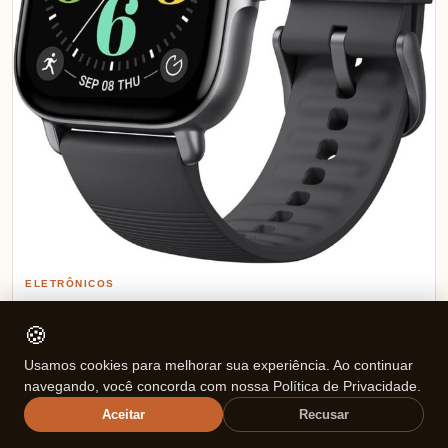
ELETRÔNICOS
Review Amazfit GTS 4 Mini: Descubra Por
🍪
Que Este Smartwatch É Imperdível!
Usamos cookies para melhorar sua experiência. Ao continuar
navegando, você concorda com nossa Política de Privacidade.
TOP DE LINHA Relógio Amazfit Gts 4 Mini New Smartwatch Com
Aceitar
Recusar
Alexa Original 1.75 (Black) Ver na Amazon ⭐ Avaliação…