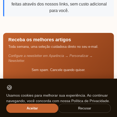
feitas através dos nossos links, sem custo adicional
para você.
Receba os melhores artigos
Toda semana, uma seleção cuidadosa direto no seu e-mail.
Configure a newsletter em Aparência → Personalizar →
Newsletter.
Sem spam. Cancele quando quiser.
🍪
Sobre o Autor
✍️
Usamos cookies para melhorar sua experiência. Ao continuar
navegando, você concorda com nossa Política de Privacidade.
Aceitar
Recusar