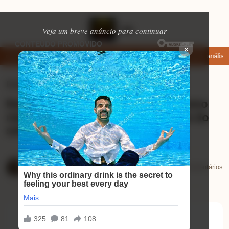
Veja um breve anúncio para continuar
×
namoro que permitem enviar fotos e vídeos
Microfone fifine am8: análise
Eletrônicos
⏱ 8 min de leitura
Review Vonixx Intense: descubra como
renovar seus plásticos e protegê-los do
sol!
Mariana Souza
📅 27/11/2025
💬 0 comentários
27/11/2025