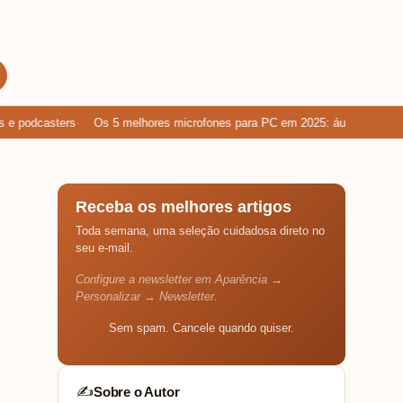
 podcasters
Os 5 melhores microfones para PC em 2025: áudio limpo par
Receba os melhores artigos
Toda semana, uma seleção cuidadosa direto no
seu e-mail.
Configure a newsletter em Aparência →
Personalizar → Newsletter.
Sem spam. Cancele quando quiser.
Sobre o Autor
✍️