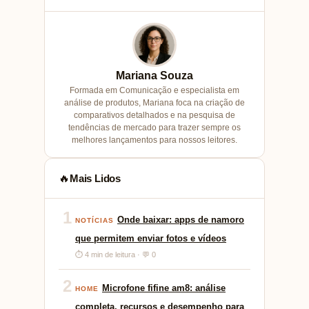
Mariana Souza
Formada em Comunicação e especialista em
análise de produtos, Mariana foca na criação de
comparativos detalhados e na pesquisa de
tendências de mercado para trazer sempre os
melhores lançamentos para nossos leitores.
Mais Lidos
🔥
1
Onde baixar: apps de namoro
NOTÍCIAS
que permitem enviar fotos e vídeos
⏱ 4 min de leitura · 💬 0
2
Microfone fifine am8: análise
HOME
completa, recursos e desempenho para