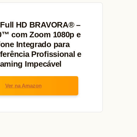
Full HD BRAVORA® –
0™ com Zoom 1080p e
fone Integrado para
erência Profissional e
eaming Impecável
Ver na Amazon