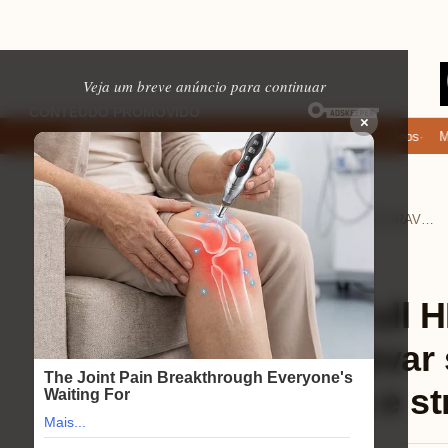
Veja um breve anúncio para continuar
×
Onde baixar: apps de namoro que permitem enviar fotos e vídeos
Micro
EM ALTA
Home
Eletrônicos
›
›
Review Webcam Full HD BRAVORA®: descubra como elevar suas videoconferências e streams!
Eletrônicos
⏱ 8 min de leitura
Review Webcam Full
descubra como elevar
videoconferências e s