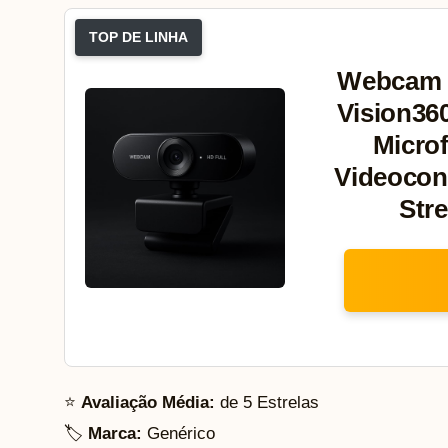
TOP DE LINHA
Webcam 
Vision36
Micro
Videoconf
Str
⭐
Avaliação Média:
de 5 Estrelas
🏷️
Marca:
Genérico