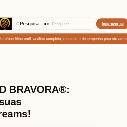
Pesquisar por:
Inscrever-se
fone fifine am8: análise completa, recursos e desempenho para streamers e
 HD BRAVORA®:
 suas
treams!