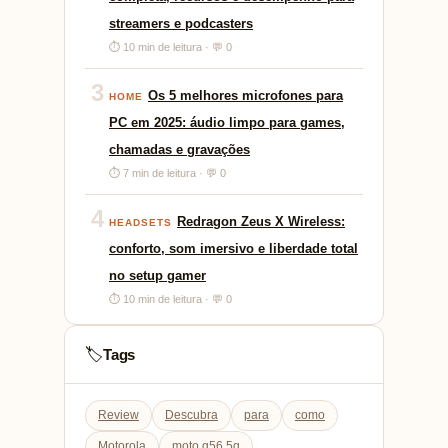
streamers e podcasters
⏱ 10 min de leitura · 💬 0
3
Os 5 melhores microfones para
HOME
PC em 2025: áudio limpo para games,
chamadas e gravações
⏱ 7 min de leitura · 💬 0
4
Redragon Zeus X Wireless:
HEADSETS
conforto, som imersivo e liberdade total
no setup gamer
⏱ 10 min de leitura · 💬 0
Tags
🏷️
Review
Descubra
para
como
Motorola
moto g56 5g