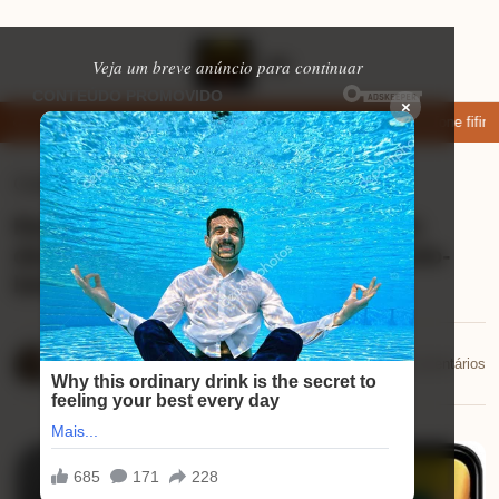
Veja um breve anúncio para continuar
×
xar: apps de namoro que permitem enviar fotos e vídeos
Microfone fifine
Celulares
⏱ 9 min de leitura
Review Xiaomi Poco C75 NFC Black:
descubra por que ele é o melhor custo-
benefício!
Mariana Souza
📅 30/10/2025
💬 0 comentários
30/10/2025