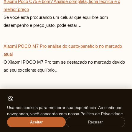
Xiaomi Poco C75 é bom? Análise completa, ficha técnica e o
melhor preço
Se você está procurando um celular que equilibre bom
desempenho e preço justo, pode estar…
Xiaomi POCO M7 Pro análise do custo-benefício no mercado
atual
O Xiaomi POCO M7 Pro tem se destacado no mercado devido
ao seu excelente equilíbrio…
Xiaomi POCO M7 Pro análise do custo-benefício no mercado
🍪
atual
Nos últimos anos, a Xiaomi se destacou no mercado de
Usamos cookies para melhorar sua experiência. Ao continuar
navegando, você concorda com nossa Política de Privacidade.
smartphones, oferecendo dispositivos com uma…
Aceitar
Recusar