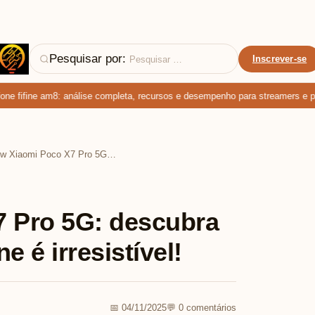
Pesquisar por:
Inscrever-se
 fifine am8: análise completa, recursos e desempenho para streamers e podc
Review Xiaomi Poco X7 Pro 5G: descubra por que este smartphone é irresistível!
7 Pro 5G: descubra
 é irresistível!
📅 04/11/2025
💬 0 comentários