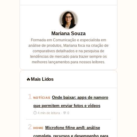
Mariana Souza
Formada em Comunicação e especialista em
análise de produtos, Mariana foca na criação de
comparativos detalhados e na pesquisa de
tendências de mercado para trazer sempre os
melhores lançamentos para nossos leitores.
Mais Lidos
🔥
1
Onde baixar: apps de namoro
NOTÍCIAS
que permitem enviar fotos e vídeos
⏱ 4 min de leitura · 💬 0
2
Microfone fifine am8: análise
HOME
completa, recursos e desempenho para