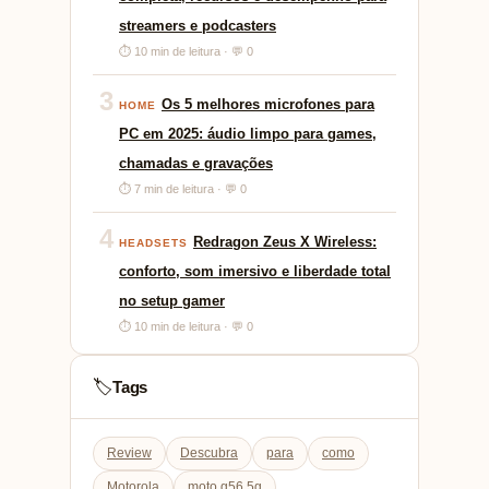
streamers e podcasters
⏱ 10 min de leitura · 💬 0
3
Os 5 melhores microfones para
HOME
PC em 2025: áudio limpo para games,
chamadas e gravações
⏱ 7 min de leitura · 💬 0
4
Redragon Zeus X Wireless:
HEADSETS
conforto, som imersivo e liberdade total
no setup gamer
⏱ 10 min de leitura · 💬 0
Tags
🏷️
Review
Descubra
para
como
Motorola
moto g56 5g