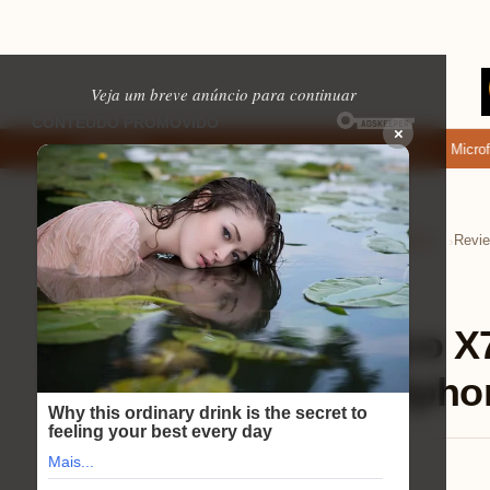
Veja um breve anúncio para continuar
×
de baixar: apps de namoro que permitem enviar fotos e vídeos
Microfone
EM ALTA
Home
Tecnologia e Eletrônicos
Celulares
›
›
›
Celulares
⏱ 9 min de leitura
Review Xiaomi Poco X
por que este smartphone
Mariana Souza