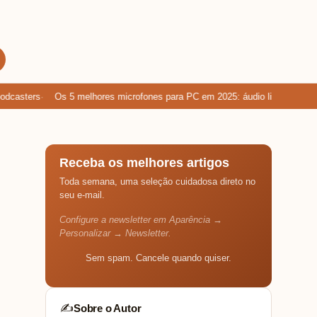
asters
Os 5 melhores microfones para PC em 2025: áudio limpo para gam
Receba os melhores artigos
Toda semana, uma seleção cuidadosa direto no
seu e-mail.
Configure a newsletter em Aparência →
Personalizar → Newsletter.
Sem spam. Cancele quando quiser.
Sobre o Autor
✍️