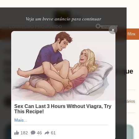
Veja um breve anúncio para continuar
×
r: apps de namoro que permitem enviar fotos e vídeos
Microfone fifine a
Celulares
⏱ 8 min de leitura
Review Xiaomi Redmi Note 14 5G:
descubra por que ele é o smartphone que
você precisa
Mariana Souza
📅 27/10/2025
💬 0 comentários
27/10/2025