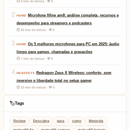
⏱ 4 min de leitura · 💬 0
2
Microfone fifine am8: análise completa, recursos e
HOME
desempenho para streamers e podcasters
⏱ 10 min de leitura · 💬 0
3
Os 5 melhores microfones para PC em 2025: áudio
HOME
limpo para games, chamadas e gravações
⏱ 7 min de leitura · 💬 0
4
Redragon Zeus X Wireless: conforto, som
HEADSETS
imersivo e liberdade total no setup gamer
⏱ 10 min de leitura · 💬 0
Tags
🏷️
Review
Descubra
para
como
Motorola
moto g56 5g
moto g56 camera
moto g56 bateria