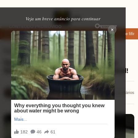
Veja um breve anúncio para continuar
×
xar: apps de namoro que permitem enviar fotos e vídeos
Microfone fifine
Eletrônicos
⏱ 9 min de leitura
Review Xiaomi Redmi Note 14 Ocean
Blue: descubra por que ele é imperdível!
Mariana Souza
📅 30/11/2025
💬 0 comentários
30/11/2025