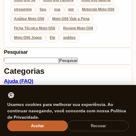
streaming
Seu
sua
por
Motorola Moto G56
Análise Moto G56
Moto G56 Vale a Pena
Ficha Técnica Moto G56
Review Moto G56
Moto G56 Jogos
Ele
análise
Pesquisar
Pesquisar
Categorias
Ajuda (FAQ)
Celulares
🍪
Comparativos
Usamos cookies para melhorar sua experiência. Ao
Cozinha
continuar navegando, você concorda com nossa Política
Eletrônicos
de Privacidade.
Ferramentas úteis
Aceitar
Recusar
Fones de Ouvido