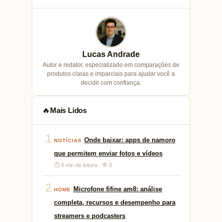
Lucas Andrade
Autor e redator, especializado em comparações de
produtos claras e imparciais para ajudar você a
decidir com confiança.
Mais Lidos
🔥
1
Onde baixar: apps de namoro
NOTÍCIAS
que permitem enviar fotos e vídeos
⏱ 4 min de leitura · 💬 0
2
Microfone fifine am8: análise
HOME
completa, recursos e desempenho para
streamers e podcasters