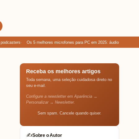
casters
Os 5 melhores microfones para PC em 2025: áudio limpo para g
Receba os melhores artigos
Toda semana, uma seleção cuidadosa direto no
seu e-mail.
Configure a newsletter em Aparência →
Personalizar → Newsletter.
Sem spam. Cancele quando quiser.
Sobre o Autor
✍️