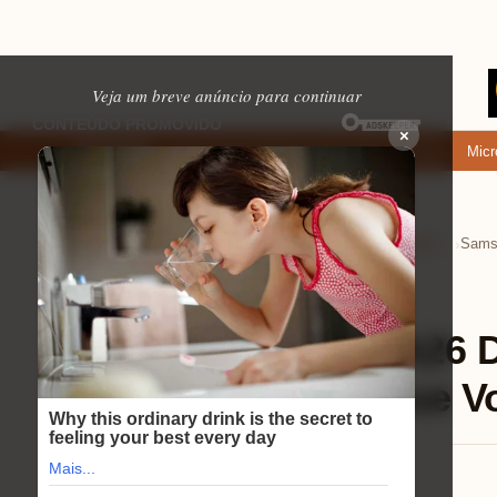
Veja um breve anúncio para continuar
×
Onde baixar: apps de namoro que permitem enviar fotos e vídeos
Microfon
EM ALTA
Home
Tecnologia e Eletrônicos
Celulares
›
›
›
Celulares
⏱ 9 min de leitura
Samsung Galaxy A26 
Câmera: Tudo o Que Vo
Lucas Andrade