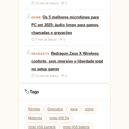
⏱ 10 min de leitura · 💬 0
3
Os 5 melhores microfones para
HOME
PC em 2025: áudio limpo para games,
chamadas e gravações
⏱ 7 min de leitura · 💬 0
4
Redragon Zeus X Wireless:
HEADSETS
conforto, som imersivo e liberdade total
no setup gamer
⏱ 10 min de leitura · 💬 0
Tags
🏷️
Review
Descubra
para
como
Motorola
moto g56 5g
moto g56 camera
moto g56 bateria