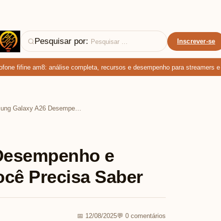
Pesquisar por:
Inscrever-se
e fifine am8: análise completa, recursos e desempenho para streamers e pod
Samsung Galaxy A26 Desempenho e Câmera: Tudo o Que Você Precisa Saber
Desempenho e
cê Precisa Saber
📅 12/08/2025
💬 0 comentários