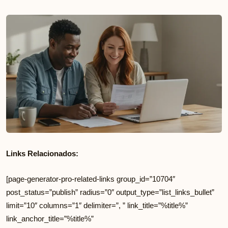
Links Relacionados:
[page-generator-pro-related-links group_id=”10704″
post_status=”publish” radius=”0″ output_type=”list_links_bullet”
limit=”10″ columns=”1″ delimiter=”, ” link_title=”%title%”
link_anchor_title=”%title%”