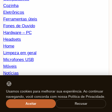
Cozinha
Eletrônicos
Ferramentas úteis
Fones de Ouvido
Hardware – PC
Headsets
Home
Limpeza em geral
Microfones USB
Móveis
Notícias
Smartwatchs
🍪
Tablets
Usamos cookies para melhorar sua experiência. Ao continuar
Tecnologia e Eletrônicos
navegando, você concorda com nossa Política de Privacidade.
Tvs Smart
Aceitar
Recusar
Arquivos