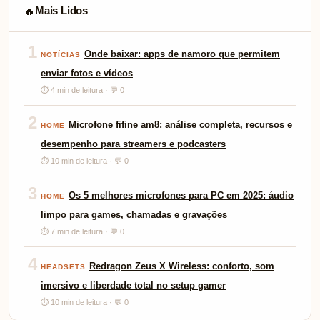
Mais Lidos
🔥
1
Onde baixar: apps de namoro que permitem
NOTÍCIAS
enviar fotos e vídeos
⏱ 4 min de leitura · 💬 0
2
Microfone fifine am8: análise completa, recursos e
HOME
desempenho para streamers e podcasters
⏱ 10 min de leitura · 💬 0
3
Os 5 melhores microfones para PC em 2025: áudio
HOME
limpo para games, chamadas e gravações
⏱ 7 min de leitura · 💬 0
4
Redragon Zeus X Wireless: conforto, som
HEADSETS
imersivo e liberdade total no setup gamer
⏱ 10 min de leitura · 💬 0