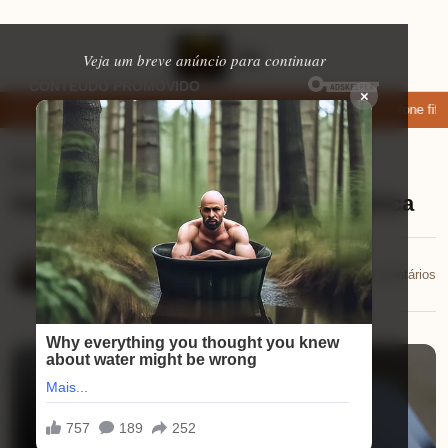
Veja um breve anúncio para continuar
×
ixar: apps de namoro que permitem enviar fotos e vídeos
Microfone fifin
Ferramentas úteis
⏱ 12 min de leitura
Seguro para Bicicleta Comum x Elétrica
Eduardo Martins
📅 29/09/2025
💬 0 comentários
29/09/2025