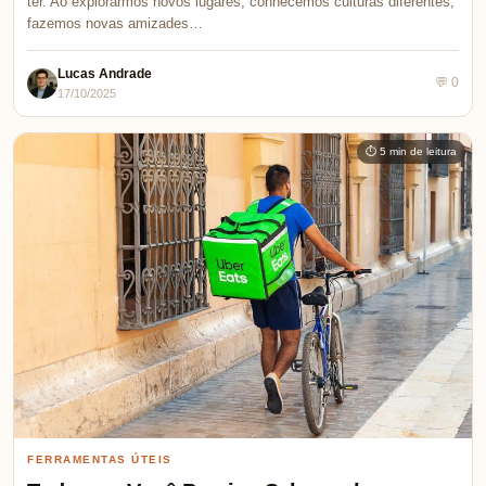
ter. Ao explorarmos novos lugares, conhecemos culturas diferentes,
fazemos novas amizades…
Lucas Andrade
💬 0
17/10/2025
⏱ 5 min de leitura
FERRAMENTAS ÚTEIS