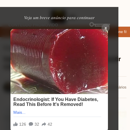
Veja um breve anúncio para continuar
×
ixar: apps de namoro que permitem enviar fotos e vídeos
Microfone fifin
Ferramentas úteis
⏱ 5 min de leitura
Seguro para divorciados: Como garantir
sua proteção financeira em 2025
Lucas Andrade
📅 17/10/2025
💬 0 comentários
17/10/2025