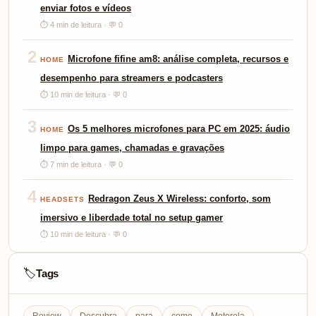
enviar fotos e vídeos
⏱ 4 min de leitura · 💬 0
2
Microfone fifine am8: análise completa, recursos e
HOME
desempenho para streamers e podcasters
⏱ 10 min de leitura · 💬 0
3
Os 5 melhores microfones para PC em 2025: áudio
HOME
limpo para games, chamadas e gravações
⏱ 7 min de leitura · 💬 0
4
Redragon Zeus X Wireless: conforto, som
HEADSETS
imersivo e liberdade total no setup gamer
⏱ 10 min de leitura · 💬 0
Tags
🏷️