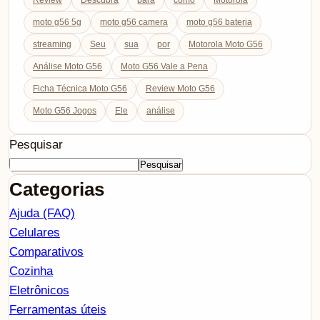
Review
Descubra
para
como
Motorola
moto g56 5g
moto g56 camera
moto g56 bateria
streaming
Seu
sua
por
Motorola Moto G56
Análise Moto G56
Moto G56 Vale a Pena
Ficha Técnica Moto G56
Review Moto G56
Moto G56 Jogos
Ele
análise
Pesquisar
Pesquisar
Categorias
Ajuda (FAQ)
Celulares
Comparativos
Cozinha
Eletrônicos
Ferramentas úteis