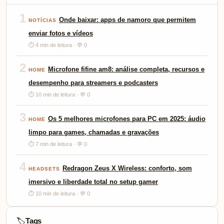
1
Onde baixar: apps de namoro que permitem
NOTÍCIAS
enviar fotos e vídeos
⏱ 4 min de leitura · 💬 0
2
Microfone fifine am8: análise completa, recursos e
HOME
desempenho para streamers e podcasters
⏱ 10 min de leitura · 💬 0
3
Os 5 melhores microfones para PC em 2025: áudio
HOME
limpo para games, chamadas e gravações
⏱ 7 min de leitura · 💬 0
4
Redragon Zeus X Wireless: conforto, som
HEADSETS
imersivo e liberdade total no setup gamer
⏱ 10 min de leitura · 💬 0
Tags
🏷️