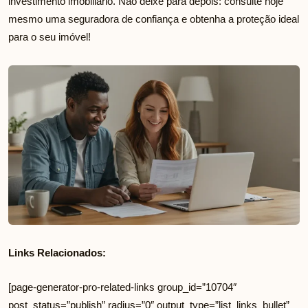
investimento imobiliário. Não deixe para depois: consulte hoje
mesmo uma seguradora de confiança e obtenha a proteção ideal
para o seu imóvel!
Links Relacionados:
[page-generator-pro-related-links group_id=”10704″
post_status=”publish” radius=”0″ output_type=”list_links_bullet”