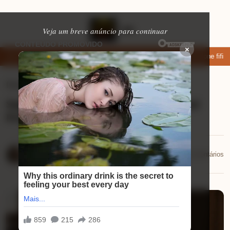
Veja um breve anúncio para continuar
×
xar: apps de namoro que permitem enviar fotos e vídeos
Microfone fifine
Ferramentas úteis
⏱ 11 min de leitura
Seguro para Imóvel Alugado x Imóvel
Próprio
Mariana Souza
📅 29/09/2025
💬 0 comentários
29/09/2025