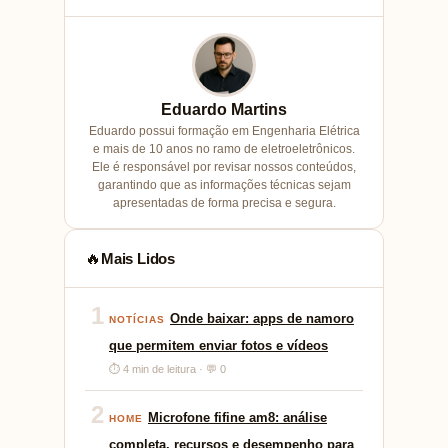
Eduardo Martins
Eduardo possui formação em Engenharia Elétrica
e mais de 10 anos no ramo de eletroeletrônicos.
Ele é responsável por revisar nossos conteúdos,
garantindo que as informações técnicas sejam
apresentadas de forma precisa e segura.
Mais Lidos
🔥
1
Onde baixar: apps de namoro
NOTÍCIAS
que permitem enviar fotos e vídeos
⏱ 4 min de leitura · 💬 0
2
Microfone fifine am8: análise
HOME
completa, recursos e desempenho para