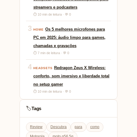
streamers e podcasters
⏱ 10 min de leitura · 💬 0
3
Os 5 melhores microfones para
HOME
PC em 2025: áudio limpo para games,
chamadas e gravações
⏱ 7 min de leitura · 💬 0
4
Redragon Zeus X Wireless:
HEADSETS
conforto, som imersivo e liberdade total
no setup gamer
⏱ 10 min de leitura · 💬 0
Tags
🏷️
Review
Descubra
para
como
Motorola
moto g56 5g