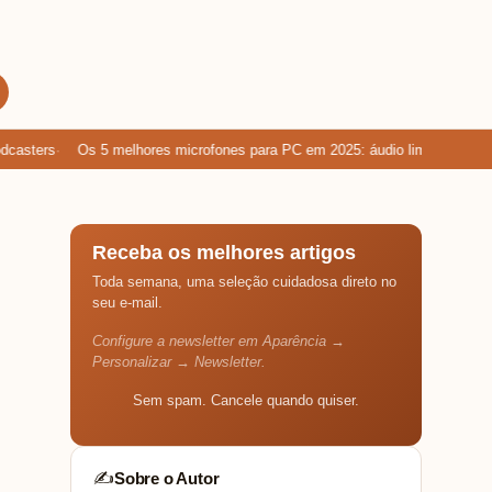
sters
Os 5 melhores microfones para PC em 2025: áudio limpo para game
Receba os melhores artigos
Toda semana, uma seleção cuidadosa direto no
seu e-mail.
Configure a newsletter em Aparência →
Personalizar → Newsletter.
Sem spam. Cancele quando quiser.
Sobre o Autor
✍️