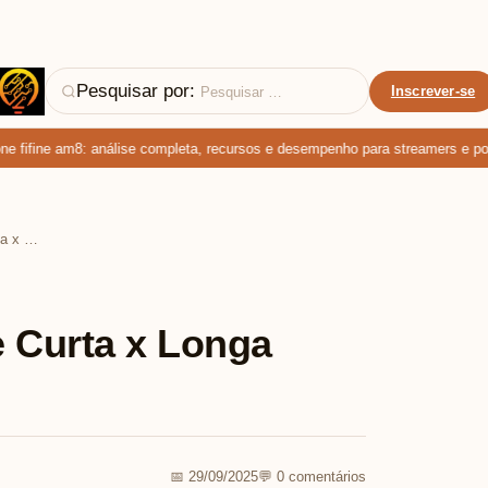
Pesquisar por:
Inscrever-se
fifine am8: análise completa, recursos e desempenho para streamers e podca
Seguro para Viagem de Curta x Longa Duração
 Curta x Longa
📅 29/09/2025
💬 0 comentários