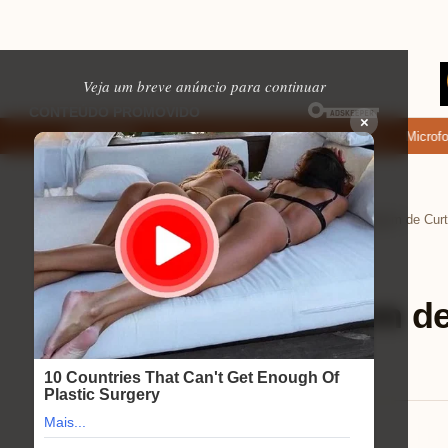
Veja um breve anúncio para continuar
×
e baixar: apps de namoro que permitem enviar fotos e vídeos
Microfone 
EM ALTA
Home
Ferramentas úteis
›
›
Ferramentas úteis
⏱ 13 min de leitura
Seguro para Viagem de
Duração
Eduardo Martins