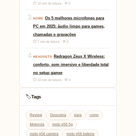
⏱ 10 min de leitura · 💬 0
3
Os 5 melhores microfones para
HOME
PC em 2025: áudio limpo para games,
chamadas e gravações
⏱ 7 min de leitura · 💬 0
4
Redragon Zeus X Wireless:
HEADSETS
conforto, som imersivo e liberdade total
no setup gamer
⏱ 10 min de leitura · 💬 0
Tags
🏷️
Review
Descubra
para
como
Motorola
moto g56 5g
moto g56 camera
moto g56 bateria