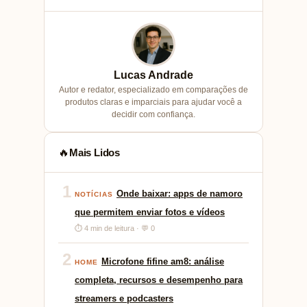
Lucas Andrade
Autor e redator, especializado em comparações de
produtos claras e imparciais para ajudar você a
decidir com confiança.
Mais Lidos
🔥
1
Onde baixar: apps de namoro
NOTÍCIAS
que permitem enviar fotos e vídeos
⏱ 4 min de leitura · 💬 0
2
Microfone fifine am8: análise
HOME
completa, recursos e desempenho para
streamers e podcasters