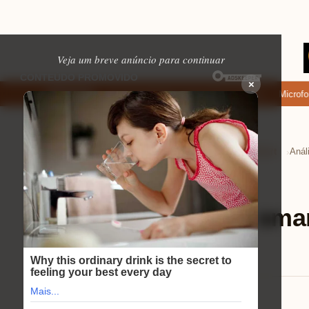
Veja um breve anúncio para continuar
×
e baixar: apps de namoro que permitem enviar fotos e vídeos
Microfone f
EM ALTA
Home
Tecnologia e Eletrônicos
Tvs Smart
›
›
›
Tvs Smart
⏱ 11 min de leitura
Análise prática da smar
em uso diário
Lucas Andrade