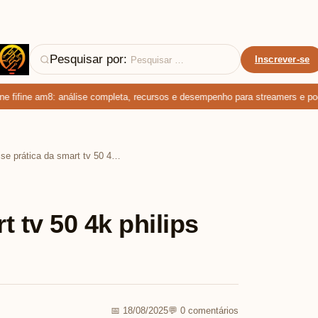
Pesquisar por:
Inscrever-se
ifine am8: análise completa, recursos e desempenho para streamers e podcas
Análise prática da smart tv 50 4k philips em uso diário
t tv 50 4k philips
📅 18/08/2025
💬 0 comentários