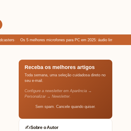
ters
Os 5 melhores microfones para PC em 2025: áudio limpo para game
Receba os melhores artigos
Toda semana, uma seleção cuidadosa direto no
seu e-mail.
Configure a newsletter em Aparência →
Personalizar → Newsletter.
Sem spam. Cancele quando quiser.
Sobre o Autor
✍️