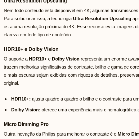
Ultra Resolution Upscaling
Nem todo conteúdo está disponível em 4K; algumas transmissões 
Para solucionar isso, a tecnologia
Ultra Resolution Upscaling
apr
os a uma resolução próxima do 4K. Esse recurso evita imagens d
clareza em todo tipo de conteúdo.
HDR10+ e Dolby Vision
O suporte a
HDR10+
e
Dolby Vision
representa um enorme avanço
trazem melhorias significativas de contraste, brilho e gama de co
e mais escuras sejam exibidas com riqueza de detalhes, preservan
original.
HDR10+:
ajusta quadro a quadro o brilho e o contraste para 
Dolby Vision:
oferece uma experiência mais cinematográfica 
Micro Dimming Pro
Outra inovação da Philips para melhorar o contraste é o
Micro Di