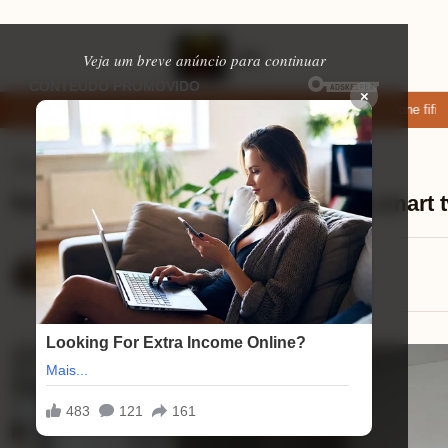
Veja um breve anúncio para continuar
×
xar: apps de namoro que permitem enviar fotos e vídeos
Microfone fifine
Tvs Smart
⏱ 11 min de leitura
Recursos de imagem avançados na smart tv
Mariana Souza
18/08/2025