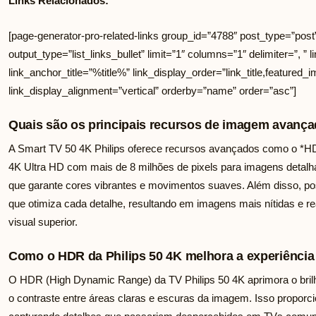
Links Relacionados:
[page-generator-pro-related-links group_id=”4788″ post_type=”post
output_type=”list_links_bullet” limit=”1″ columns=”1″ delimiter=”, ” li
link_anchor_title=”%title%” link_display_order=”link_title,featured_i
link_display_alignment=”vertical” orderby=”name” order=”asc”]
Quais são os principais recursos de imagem avança
A Smart TV 50 4K Philips oferece recursos avançados como o *HDR
4K Ultra HD com mais de 8 milhões de pixels para imagens detalha
que garante cores vibrantes e movimentos suaves. Além disso, po
que otimiza cada detalhe, resultando em imagens mais nítidas e re
visual superior.
Como o HDR da Philips 50 4K melhora a experiência d
O HDR (High Dynamic Range) da TV Philips 50 4K aprimora o bril
o contraste entre áreas claras e escuras da imagem. Isso proporci