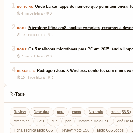
1
Onde baixar: apps de namoro que permitem enviar fo
NOTÍCIAS
⏱ 4 min de leitura · 💬 0
2
Microfone fifine am8: análise completa, recursos e des
HOME
⏱ 10 min de leitura · 💬 0
3
Os 5 melhores microfones para PC em 2025: áudio limp
HOME
⏱ 7 min de leitura · 💬 0
4
Redragon Zeus X Wireless: conforto, som imersivo e
HEADSETS
⏱ 10 min de leitura · 💬 0
Tags
🏷️
Review
Descubra
para
como
Motorola
moto g56 5g
streaming
Seu
sua
por
Motorola Moto G56
Análise 
Ficha Técnica Moto G56
Review Moto G56
Moto G56 Jogos
E