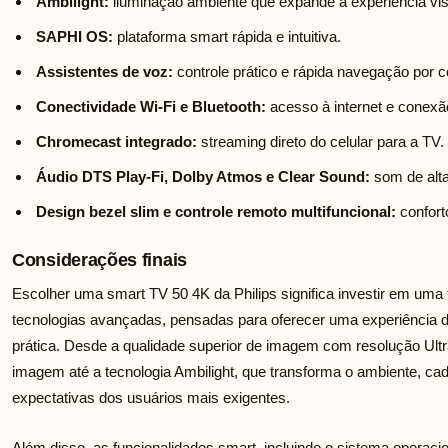
Ambilight:
iluminação ambiente que expande a experiência vis
SAPHI OS:
plataforma smart rápida e intuitiva.
Assistentes de voz:
controle prático e rápida navegação por 
Conectividade Wi-Fi e Bluetooth:
acesso à internet e conexão
Chromecast integrado:
streaming direto do celular para a TV.
Áudio DTS Play-Fi, Dolby Atmos e Clear Sound:
som de alta
Design bezel slim e controle remoto multifuncional:
conforto
Considerações finais
Escolher uma smart TV 50 4K da Philips significa investir em uma
tecnologias avançadas, pensadas para oferecer uma experiência d
prática. Desde a qualidade superior de imagem com resolução Ul
imagem até a tecnologia Ambilight, que transforma o ambiente, cad
expectativas dos usuários mais exigentes.
Além disso, as funcionalidades smart, incluindo o sistema operac