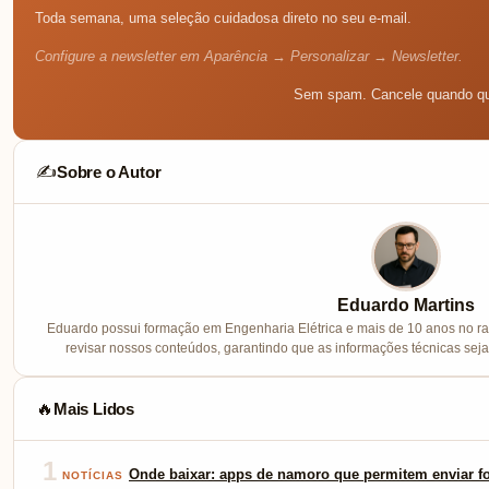
Toda semana, uma seleção cuidadosa direto no seu e-mail.
Configure a newsletter em Aparência → Personalizar → Newsletter.
Sem spam. Cancele quando qu
Sobre o Autor
✍️
Eduardo Martins
Eduardo possui formação em Engenharia Elétrica e mais de 10 anos no ram
revisar nossos conteúdos, garantindo que as informações técnicas sej
Mais Lidos
🔥
1
Onde baixar: apps de namoro que permitem enviar fo
NOTÍCIAS