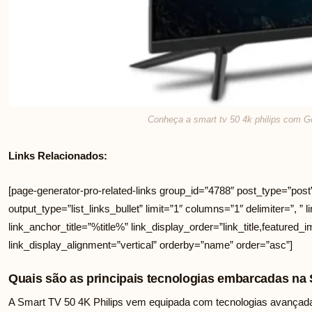
Conheça a smart tv 50 4k philips com G
Links Relacionados:
[page-generator-pro-related-links group_id=”4788″ post_type=”post
output_type=”list_links_bullet” limit=”1″ columns=”1″ delimiter=”, ” li
link_anchor_title=”%title%” link_display_order=”link_title,featured_i
link_display_alignment=”vertical” orderby=”name” order=”asc”]
Quais são as principais tecnologias embarcadas na 
A Smart TV 50 4K Philips vem equipada com tecnologias avançad