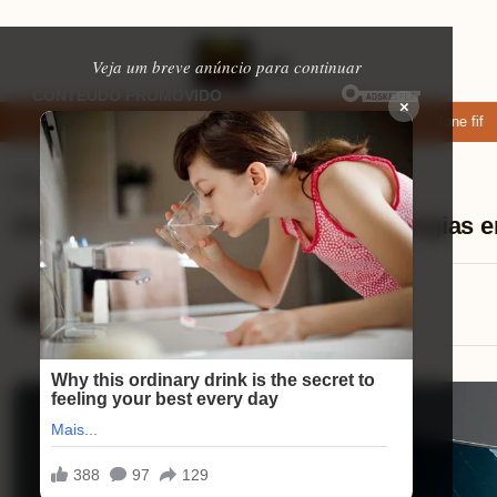
Veja um breve anúncio para continuar
×
ixar: apps de namoro que permitem enviar fotos e vídeos
Microfone fifin
Tvs Smart
⏱ 12 min de leitura
Smart tv 50 4k philips lista de tecnologias
Eduardo Martins
18/08/2025