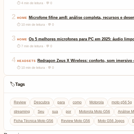
⏱ 4 min de leitura · 💬 0
2
Microfone fifine am8: análise completa, recursos e des
HOME
⏱ 10 min de leitura · 💬 0
3
Os 5 melhores microfones para PC em 2025: áudio limp
HOME
⏱ 7 min de leitura · 💬 0
4
Redragon Zeus X Wireless: conforto, som imersivo e
HEADSETS
⏱ 10 min de leitura · 💬 0
Tags
🏷️
Review
Descubra
para
como
Motorola
moto g56 5g
streaming
Seu
sua
por
Motorola Moto G56
Análise 
Ficha Técnica Moto G56
Review Moto G56
Moto G56 Jogos
E