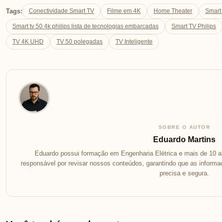
Tags:
Conectividade Smart TV
Filme em 4K
Home Theater
Smart
Smart tv 50 4k philips lista de tecnologias embarcadas
Smart TV Philips
TV 4K UHD
TV 50 polegadas
TV Inteligente
SOBRE O AUTOR
Eduardo Martins
Eduardo possui formação em Engenharia Elétrica e mais de 10 an
responsável por revisar nossos conteúdos, garantindo que as inform
precisa e segura.