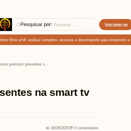
Pesquisar por:
Inscrever-se
 fifine am8: análise completa, recursos e desempenho para streamers e pod
Recursos premium presentes na smart tv 50 4k philips
entes na smart tv
📅 18/08/2025
💬 0 comentários