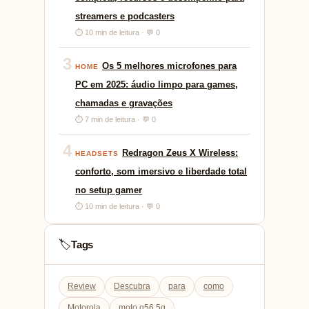
streamers e podcasters
⏱ 10 min de leitura · 💬 0
3
Os 5 melhores microfones para
HOME
PC em 2025: áudio limpo para games,
chamadas e gravações
⏱ 7 min de leitura · 💬 0
4
Redragon Zeus X Wireless:
HEADSETS
conforto, som imersivo e liberdade total
no setup gamer
⏱ 10 min de leitura · 💬 0
Tags
🏷️
Review
Descubra
para
como
Motorola
moto g56 5g