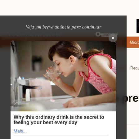
Veja um breve anúncio para continuar
×
nde baixar: apps de namoro que permitem enviar fotos e vídeos
Microfone
EM ALTA
Home
Tecnologia e Eletrônicos
Tvs Smart
›
›
›
Tvs Smart
⏱ 12 min de leitura
Recursos premium pres
50 4k philips
Mariana Souza