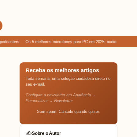
casters
Os 5 melhores microfones para PC em 2025: áudio limpo para ga
Receba os melhores artigos
Toda semana, uma seleção cuidadosa direto no
seu e-mail.
Configure a newsletter em Aparência →
Personalizar → Newsletter.
Sem spam. Cancele quando quiser.
Sobre o Autor
✍️