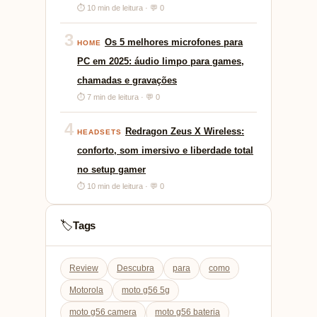
⏱ 10 min de leitura · 💬 0
3
Os 5 melhores microfones para
HOME
PC em 2025: áudio limpo para games,
chamadas e gravações
⏱ 7 min de leitura · 💬 0
4
Redragon Zeus X Wireless:
HEADSETS
conforto, som imersivo e liberdade total
no setup gamer
⏱ 10 min de leitura · 💬 0
Tags
🏷️
Review
Descubra
para
como
Motorola
moto g56 5g
moto g56 camera
moto g56 bateria