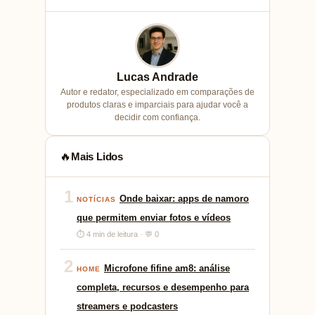
Lucas Andrade
Autor e redator, especializado em comparações de
produtos claras e imparciais para ajudar você a
decidir com confiança.
Mais Lidos
🔥
1
Onde baixar: apps de namoro
NOTÍCIAS
que permitem enviar fotos e vídeos
⏱ 4 min de leitura · 💬 0
2
Microfone fifine am8: análise
HOME
completa, recursos e desempenho para
streamers e podcasters