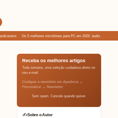
casters
Os 5 melhores microfones para PC em 2025: áudio limpo para ga
Receba os melhores artigos
Toda semana, uma seleção cuidadosa direto no
seu e-mail.
Configure a newsletter em Aparência →
Personalizar → Newsletter.
Sem spam. Cancele quando quiser.
Sobre o Autor
✍️