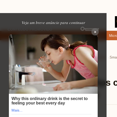
Veja um breve anúncio para continuar
×
nde baixar: apps de namoro que permitem enviar fotos e vídeos
Microfone
EM ALTA
Home
Tecnologia e Eletrônicos
Tvs Smart
›
›
›
Tvs Smart
⏱ 12 min de leitura
Smart tv 50 4k philips
modelos Samsung
Lucas Andrade