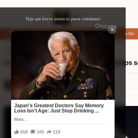
Veja um breve anúncio para continuar
×
ar: apps de namoro que permitem enviar fotos e vídeos
Microfone fifine 
Tvs Smart
⏱ 10 min de leitura
Pontos que fazem a smart tv 50 4k philips 
Lucas Andrade
18/08/2025