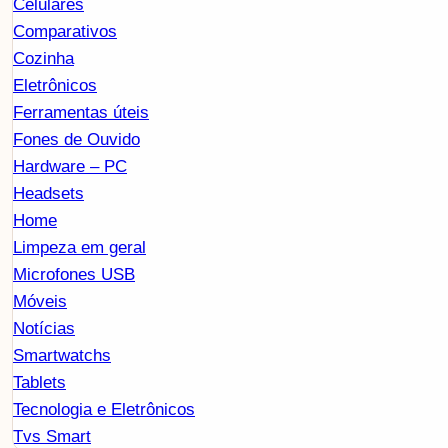
Celulares
Comparativos
Cozinha
Eletrônicos
Ferramentas úteis
Fones de Ouvido
Hardware – PC
Headsets
Home
Limpeza em geral
Microfones USB
Móveis
Notícias
Smartwatchs
Tablets
Tecnologia e Eletrônicos
Tvs Smart