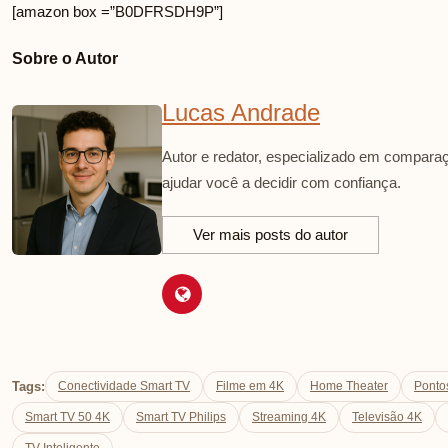
[amazon box =”B0DFRSDH9P”]
Sobre o Autor
Lucas Andrade
Autor e redator, especializado em comparaç
ajudar você a decidir com confiança.
Ver mais posts do autor
Tags:
Conectividade Smart TV
Filme em 4K
Home Theater
Pontos
Smart TV 50 4K
Smart TV Philips
Streaming 4K
Televisão 4K