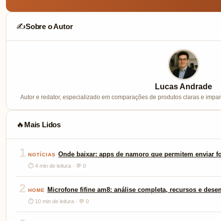
Sobre o Autor
✍️
Lucas Andrade
Autor e redator, especializado em comparações de produtos claras e imparc
Mais Lidos
🔥
1
Onde baixar: apps de namoro que permitem enviar fo
NOTÍCIAS
⏱ 4 min de leitura · 💬 0
2
Microfone fifine am8: análise completa, recursos e des
HOME
⏱ 10 min de leitura · 💬 0