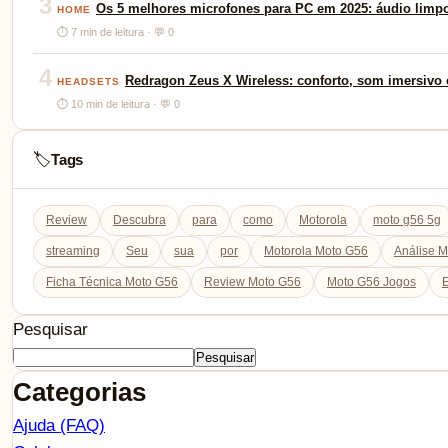
3
Os 5 melhores microfones para PC em 2025: áudio limp
HOME
⏱ 7 min de leitura · 💬 0
4
Redragon Zeus X Wireless: conforto, som imersivo e
HEADSETS
⏱ 10 min de leitura · 💬 0
Tags
🏷️
Review
Descubra
para
como
Motorola
moto g56 5g
streaming
Seu
sua
por
Motorola Moto G56
Análise 
Ficha Técnica Moto G56
Review Moto G56
Moto G56 Jogos
E
Pesquisar
Pesquisar
Categorias
Ajuda (FAQ)