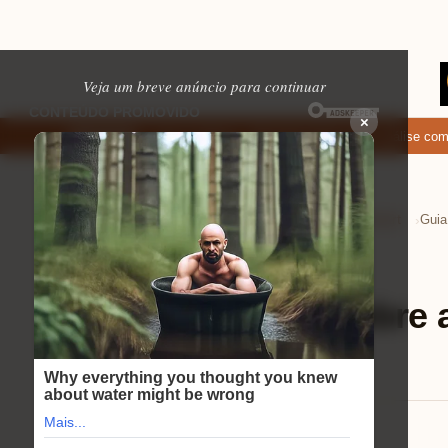
Veja um breve anúncio para continuar
×
que permitem enviar fotos e vídeos
Microfone fifine am8: análise comple
EM ALTA
Home
Tecnologia e Eletrônicos
Tvs Smart
›
›
›
Tvs Smart
⏱ 10 min de leitura
Guia atualizado sobre 
philips em 2025
Mariana Souza