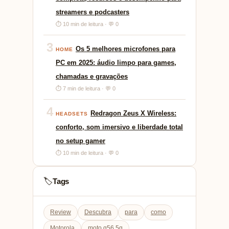
streamers e podcasters
⏱ 10 min de leitura · 💬 0
3
Os 5 melhores microfones para
HOME
PC em 2025: áudio limpo para games,
chamadas e gravações
⏱ 7 min de leitura · 💬 0
4
Redragon Zeus X Wireless:
HEADSETS
conforto, som imersivo e liberdade total
no setup gamer
⏱ 10 min de leitura · 💬 0
Tags
🏷️
Review
Descubra
para
como
Motorola
moto g56 5g