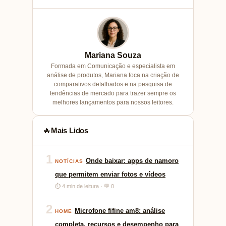
Mariana Souza
Formada em Comunicação e especialista em
análise de produtos, Mariana foca na criação de
comparativos detalhados e na pesquisa de
tendências de mercado para trazer sempre os
melhores lançamentos para nossos leitores.
Mais Lidos
🔥
1
Onde baixar: apps de namoro
NOTÍCIAS
que permitem enviar fotos e vídeos
⏱ 4 min de leitura · 💬 0
2
Microfone fifine am8: análise
HOME
completa, recursos e desempenho para