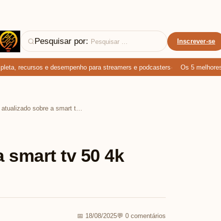
Pesquisar por:
Inscrever-se
ta, recursos e desempenho para streamers e podcasters
Os 5 melhores mi
Guia atualizado sobre a smart tv 50 4k philips em 2025
a smart tv 50 4k
📅 18/08/2025
💬 0 comentários