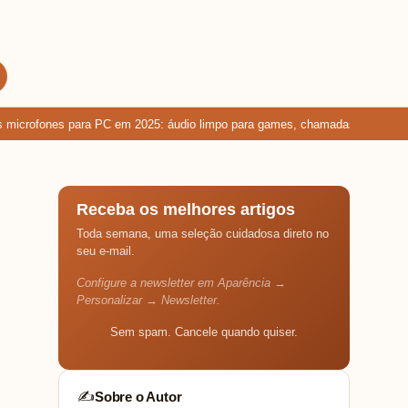
crofones para PC em 2025: áudio limpo para games, chamadas e gravações
Receba os melhores artigos
Toda semana, uma seleção cuidadosa direto no
seu e-mail.
Configure a newsletter em Aparência →
Personalizar → Newsletter.
Sem spam. Cancele quando quiser.
Sobre o Autor
✍️