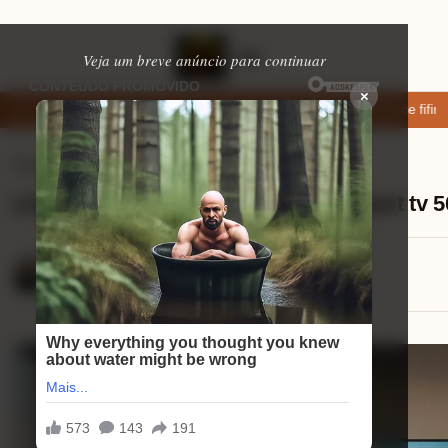
Veja um breve anúncio para continuar
×
xar: apps de namoro que permitem enviar fotos e vídeos
Microfone fifine
Tvs Smart
⏱ 10 min de leitura
Lista de funcionalidades úteis na smart tv 5
Eduardo Martins
18/08/2025