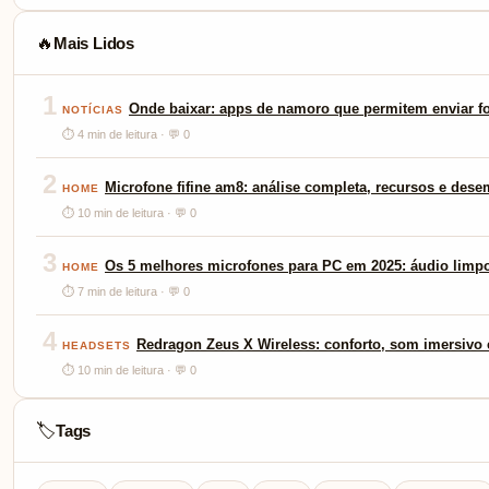
Mais Lidos
🔥
1
Onde baixar: apps de namoro que permitem enviar fo
NOTÍCIAS
⏱ 4 min de leitura · 💬 0
2
Microfone fifine am8: análise completa, recursos e des
HOME
⏱ 10 min de leitura · 💬 0
3
Os 5 melhores microfones para PC em 2025: áudio limp
HOME
⏱ 7 min de leitura · 💬 0
4
Redragon Zeus X Wireless: conforto, som imersivo e
HEADSETS
⏱ 10 min de leitura · 💬 0
Tags
🏷️