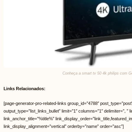
Conheça a smart tv 50 4k philips com G
Links Relacionados:
[page-generator-pro-related-links group_id=”4788″ post_type=”post
output_type=”list_links_bullet” limit=”1″ columns=”1″ delimiter=”, ” li
link_anchor_title=”%title%” link_display_order=”link_title,featured_i
link_display_alignment=”vertical” orderby=”name” order=”asc”]