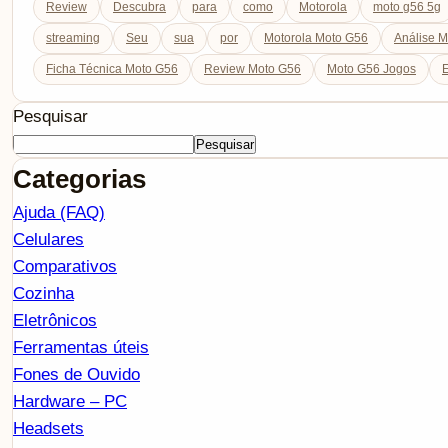
Review
Descubra
para
como
Motorola
moto g56 5g
streaming
Seu
sua
por
Motorola Moto G56
Análise 
Ficha Técnica Moto G56
Review Moto G56
Moto G56 Jogos
E
Pesquisar
Pesquisar
Categorias
Ajuda (FAQ)
Celulares
Comparativos
Cozinha
Eletrônicos
Ferramentas úteis
Fones de Ouvido
Hardware – PC
Headsets