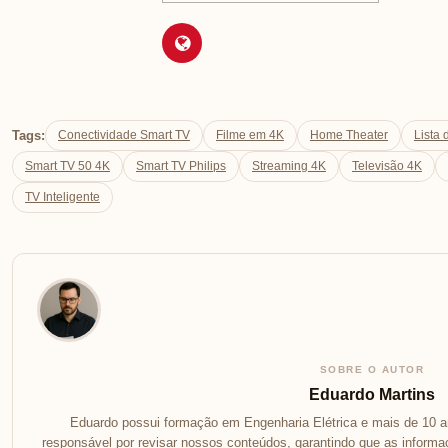
Tags:
Conectividade Smart TV
Filme em 4K
Home Theater
Lista 
Smart TV 50 4K
Smart TV Philips
Streaming 4K
Televisão 4K
TV Inteligente
SOBRE O AUTOR
Eduardo Martins
Eduardo possui formação em Engenharia Elétrica e mais de 10 an
responsável por revisar nossos conteúdos, garantindo que as inform