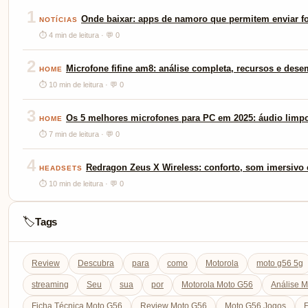
1
Onde baixar: apps de namoro que permitem enviar fo
NOTÍCIAS
⏱ 4 min de leitura · 💬 0
2
Microfone fifine am8: análise completa, recursos e des
HOME
⏱ 10 min de leitura · 💬 0
3
Os 5 melhores microfones para PC em 2025: áudio limp
HOME
⏱ 7 min de leitura · 💬 0
4
Redragon Zeus X Wireless: conforto, som imersivo e
HEADSETS
⏱ 10 min de leitura · 💬 0
Tags
🏷️
Review
Descubra
para
como
Motorola
moto g56 5g
streaming
Seu
sua
por
Motorola Moto G56
Análise 
Ficha Técnica Moto G56
Review Moto G56
Moto G56 Jogos
E