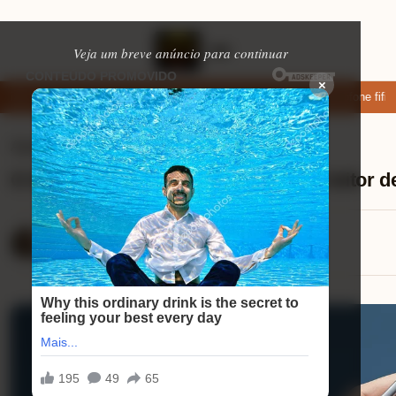
Veja um breve anúncio para continuar
×
ixar: apps de namoro que permitem enviar fotos e vídeos
Microfone fifin
Ajuda (FAQ)
⏱ 8 min de leitura
O Samsung Galaxy Tab S10 FE tem leitor de
Mariana Souza
09/09/2025