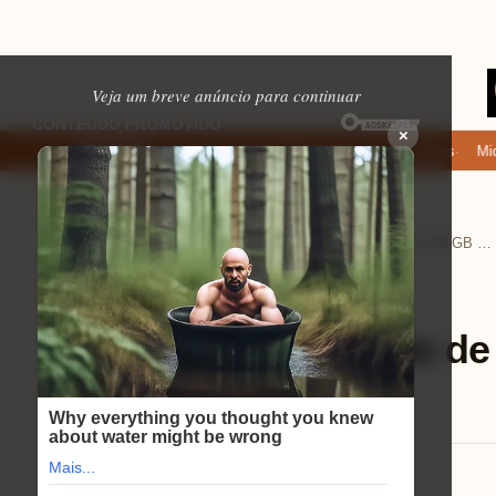
Veja um breve anúncio para continuar
×
Onde baixar: apps de namoro que permitem enviar fotos e vídeos
Microf
EM ALTA
Home
Ajuda (FAQ)
›
›
O Apple iPhone 16e de 128 GB tem tela sempre ativa?
Ajuda (FAQ)
⏱ 6 min de leitura
O Apple iPhone 16e de
sempre ativa?
Eduardo Martins