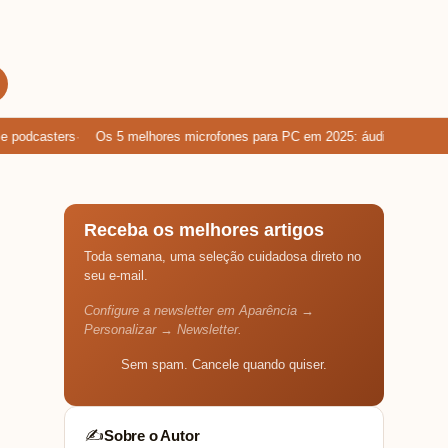
odcasters
Os 5 melhores microfones para PC em 2025: áudio limpo para 
Receba os melhores artigos
Toda semana, uma seleção cuidadosa direto no
seu e-mail.
Configure a newsletter em Aparência →
Personalizar → Newsletter.
Sem spam. Cancele quando quiser.
Sobre o Autor
✍️