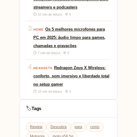
streamers e podcasters
⏱ 10 min de leitura · 💬 0
3
Os 5 melhores microfones para
HOME
PC em 2025: áudio limpo para games,
chamadas e gravações
⏱ 7 min de leitura · 💬 0
4
Redragon Zeus X Wireless:
HEADSETS
conforto, som imersivo e liberdade total
no setup gamer
⏱ 10 min de leitura · 💬 0
Tags
🏷️
Review
Descubra
para
como
Motorola
moto g56 5g