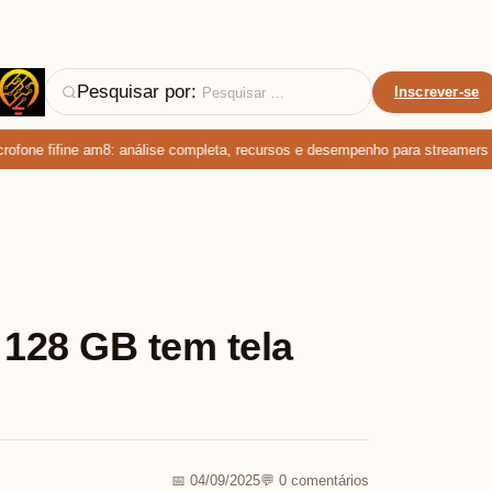
Pesquisar por:
Inscrever-se
one fifine am8: análise completa, recursos e desempenho para streamers e p
 128 GB tem tela
📅 04/09/2025
💬 0 comentários