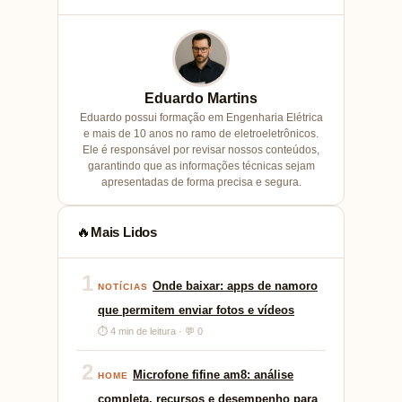
Eduardo Martins
Eduardo possui formação em Engenharia Elétrica
e mais de 10 anos no ramo de eletroeletrônicos.
Ele é responsável por revisar nossos conteúdos,
garantindo que as informações técnicas sejam
apresentadas de forma precisa e segura.
Mais Lidos
🔥
1
Onde baixar: apps de namoro
NOTÍCIAS
que permitem enviar fotos e vídeos
⏱ 4 min de leitura · 💬 0
2
Microfone fifine am8: análise
HOME
completa, recursos e desempenho para