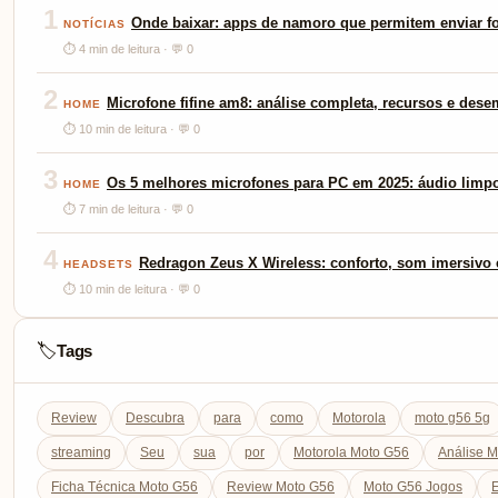
1
Onde baixar: apps de namoro que permitem enviar fo
NOTÍCIAS
⏱ 4 min de leitura · 💬 0
2
Microfone fifine am8: análise completa, recursos e des
HOME
⏱ 10 min de leitura · 💬 0
3
Os 5 melhores microfones para PC em 2025: áudio limp
HOME
⏱ 7 min de leitura · 💬 0
4
Redragon Zeus X Wireless: conforto, som imersivo e
HEADSETS
⏱ 10 min de leitura · 💬 0
Tags
🏷️
Review
Descubra
para
como
Motorola
moto g56 5g
streaming
Seu
sua
por
Motorola Moto G56
Análise 
Ficha Técnica Moto G56
Review Moto G56
Moto G56 Jogos
E