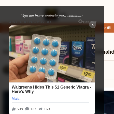
Veja um breve anúncio para continuar
×
xar: apps de namoro que permitem enviar fotos e vídeos
Microfone fifine
Tvs Smart
⏱ 11 min de leitura
Smart tv 50 4k philips principais funcional
Lucas Andrade
18/08/2025