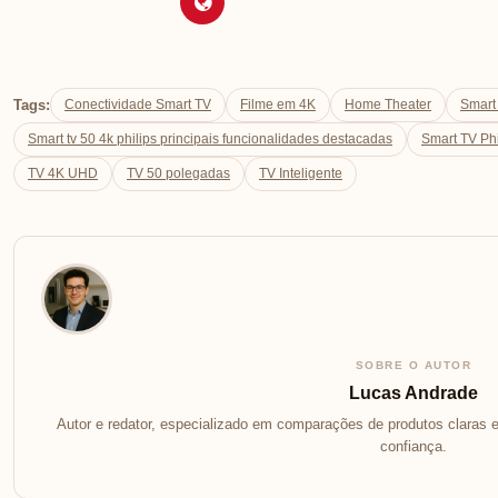
Tags:
Conectividade Smart TV
Filme em 4K
Home Theater
Smart
Smart tv 50 4k philips principais funcionalidades destacadas
Smart TV Phi
TV 4K UHD
TV 50 polegadas
TV Inteligente
SOBRE O AUTOR
Lucas Andrade
Autor e redator, especializado em comparações de produtos claras e
confiança.