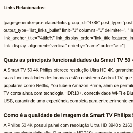
Links Relacionados:
[page-generator-pro-related-links group_id=”4788″ post_type=”post
output_type=”list_links_bullet” limit=”1″ columns=”1″ delimiter=”, ” li
link_anchor_title=”%title%” link_display_order=”link_title,featured_i
link_display_alignment=”vertical” orderby=”name” order=”asc”]
Quais as principais funcionalidades da Smart TV 50 
A Smart TV 50 4K Philips oferece resolução Ultra HD 4K, garantind
suas funcionalidades destacadas estão o sistema Android TV, que p
populares como Netflix, YouTube e Amazon Prime, além de permitir
TV conta ainda com tecnologia HDR10+, conectividade Wi-Fi e Blu
USB, garantindo uma experiência completa para entretenimento e
Como é a qualidade de imagem da Smart TV Philips
A Philips 50 4K possui painel com resolução Ultra HD 3840 x 2160
com excelente definição. O suporte a HDR10+ aumenta o contrast