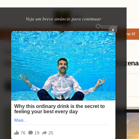
Veja um breve anúncio para continuar
×
ixar: apps de namoro que permitem enviar fotos e vídeos
Microfone fifin
Celulares
⏱ 9 min de leitura
Xiaomi POCO M7 Pro tudo sobre armazena
Eduardo Martins
14/08/2025