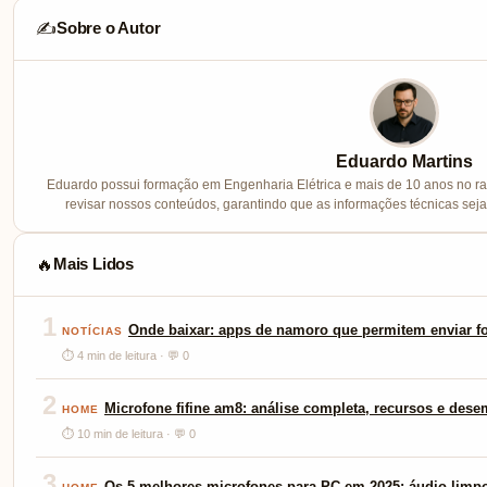
Sobre o Autor
✍️
Eduardo Martins
Eduardo possui formação em Engenharia Elétrica e mais de 10 anos no ram
revisar nossos conteúdos, garantindo que as informações técnicas sej
Mais Lidos
🔥
1
Onde baixar: apps de namoro que permitem enviar fo
NOTÍCIAS
⏱ 4 min de leitura · 💬 0
2
Microfone fifine am8: análise completa, recursos e des
HOME
⏱ 10 min de leitura · 💬 0
3
Os 5 melhores microfones para PC em 2025: áudio limp