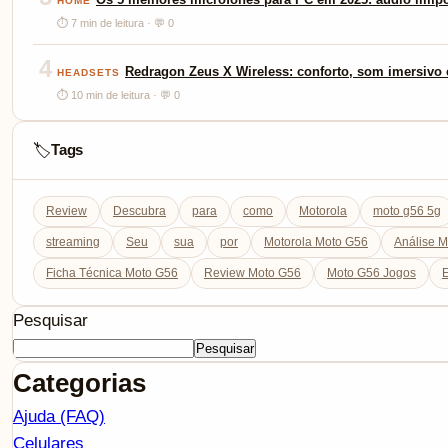
HOME
⏱ 7 min de leitura · 💬 0
4
Redragon Zeus X Wireless: conforto, som imersivo e
HEADSETS
⏱ 10 min de leitura · 💬 0
Tags
🏷️
Review
Descubra
para
como
Motorola
moto g56 5g
streaming
Seu
sua
por
Motorola Moto G56
Análise 
Ficha Técnica Moto G56
Review Moto G56
Moto G56 Jogos
E
Pesquisar
Pesquisar
Categorias
Ajuda (FAQ)
Celulares