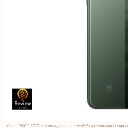
Xiaomi POCO M7 Pro: o smartphone intermediário que combina design pr