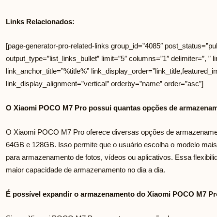
Links Relacionados:
[page-generator-pro-related-links group_id=”4085″ post_status=”pub
output_type=”list_links_bullet” limit=”5″ columns=”1″ delimiter=”, ” li
link_anchor_title=”%title%” link_display_order=”link_title,featured_i
link_display_alignment=”vertical” orderby=”name” order=”asc”]
O Xiaomi POCO M7 Pro possui quantas opções de armazenam
O Xiaomi POCO M7 Pro oferece diversas opções de armazenament
64GB e 128GB. Isso permite que o usuário escolha o modelo mai
para armazenamento de fotos, vídeos ou aplicativos. Essa flexibil
maior capacidade de armazenamento no dia a dia.
É possível expandir o armazenamento do Xiaomi POCO M7 P