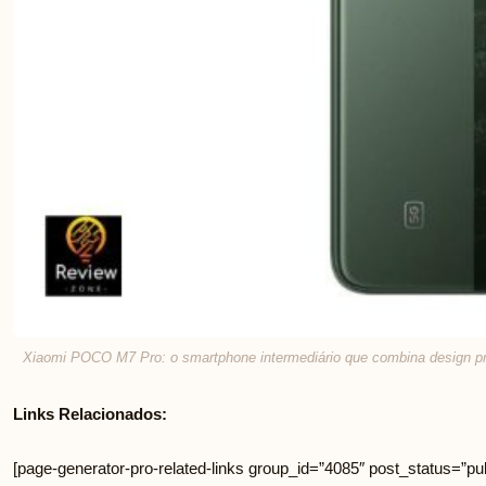
Xiaomi POCO M7 Pro: o smartphone intermediário que combina design pr
Links Relacionados:
[page-generator-pro-related-links group_id=”4085″ post_status=”pub