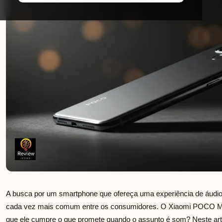
A busca por um smartphone que ofereça uma experiência de áudio 
cada vez mais comum entre os consumidores. O Xiaomi POCO M7
que ele cumpre o que promete quando o assunto é som? Neste art