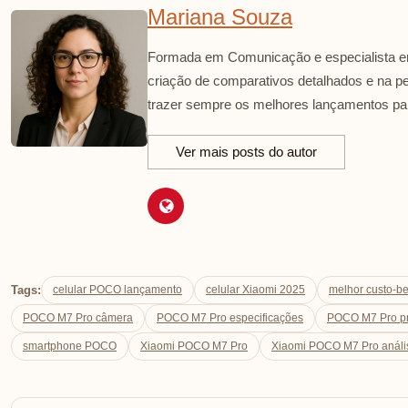
Mariana Souza
Formada em Comunicação e especialista em
criação de comparativos detalhados e na p
trazer sempre os melhores lançamentos par
Ver mais posts do autor
Tags:
celular POCO lançamento
celular Xiaomi 2025
melhor custo-b
POCO M7 Pro câmera
POCO M7 Pro especificações
POCO M7 Pro p
smartphone POCO
Xiaomi POCO M7 Pro
Xiaomi POCO M7 Pro anális