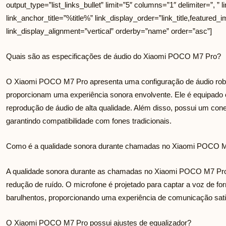
output_type=”list_links_bullet” limit=”5″ columns=”1″ delimiter=”, ” li
link_anchor_title=”%title%” link_display_order=”link_title,featured_i
link_display_alignment=”vertical” orderby=”name” order=”asc”]
Quais são as especificações de áudio do Xiaomi POCO M7 Pro?
O Xiaomi POCO M7 Pro apresenta uma configuração de áudio robus
proporcionam uma experiência sonora envolvente. Ele é equipado 
reprodução de áudio de alta qualidade. Além disso, possui um con
garantindo compatibilidade com fones tradicionais.
Como é a qualidade sonora durante chamadas no Xiaomi POCO 
A qualidade sonora durante as chamadas no Xiaomi POCO M7 Pro 
redução de ruído. O microfone é projetado para captar a voz de 
barulhentos, proporcionando uma experiência de comunicação satis
O Xiaomi POCO M7 Pro possui ajustes de equalizador?