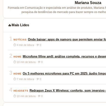
Mariana Souza
Formada em Comunicação e especialista em análise de produtos, Mariana f
pesquisa de tendências de mercado para trazer sempre os melhor
Mais Lidos
🔥
1
Onde baixar: apps de namoro que permitem enviar fo
NOTÍCIAS
⏱ 4 min de leitura · 💬 0
2
Microfone fifine am8: análise completa, recursos e des
HOME
⏱ 10 min de leitura · 💬 0
3
Os 5 melhores microfones para PC em 2025: áudio limp
HOME
⏱ 7 min de leitura · 💬 0
4
Redragon Zeus X Wireless: conforto, som imersivo e
HEADSETS
⏱ 10 min de leitura · 💬 0