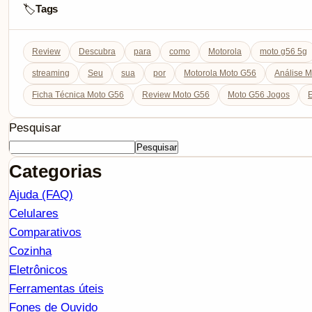
Tags
🏷️
Review
Descubra
para
como
Motorola
moto g56 5g
streaming
Seu
sua
por
Motorola Moto G56
Análise 
Ficha Técnica Moto G56
Review Moto G56
Moto G56 Jogos
E
Pesquisar
Pesquisar
Categorias
Ajuda (FAQ)
Celulares
Comparativos
Cozinha
Eletrônicos
Ferramentas úteis
Fones de Ouvido