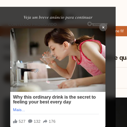
Veja um breve anúncio para continuar
×
ixar: apps de namoro que permitem enviar fotos e vídeos
Microfone fifin
Celulares
⏱ 10 min de leitura
Xiaomi POCO M7 Pro análise do áudio e qu
Mariana Souza
14/08/2025