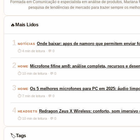
Formada em Comunicação e especialista em análise de produtos, Mariana f
pesquisa de tendências de mercado para trazer sempre os melhor
Mais Lidos
🔥
1
Onde baixar: apps de namoro que permitem enviar fo
NOTÍCIAS
⏱ 4 min de leitura · 💬 0
2
Microfone fifine am8: análise completa, recursos e des
HOME
⏱ 10 min de leitura · 💬 0
3
Os 5 melhores microfones para PC em 2025: áudio limp
HOME
⏱ 7 min de leitura · 💬 0
4
Redragon Zeus X Wireless: conforto, som imersivo e
HEADSETS
⏱ 10 min de leitura · 💬 0
Tags
🏷️