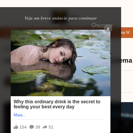
Veja um breve anúncio para continuar
×
ixar: apps de namoro que permitem enviar fotos e vídeos
Microfone fifin
Celulares
⏱ 9 min de leitura
Xiaomi POCO M7 Pro avaliação do sistema 
Mariana Souza
14/08/2025