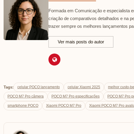
Formada em Comunicação e especialista em
criação de comparativos detalhados e na p
trazer sempre os melhores lançamentos par
Ver mais posts do autor
Tags:
celular POCO lançamento
celular Xiaomi 2025
melhor custo-b
POCO M7 Pro câmera
POCO M7 Pro especificações
POCO M7 Pro p
smartphone POCO
Xiaomi POCO M7 Pro
Xiaomi POCO M7 Pro avalia