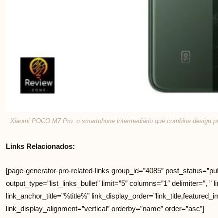
Xiaomi POCO M7 Pro: o smartphone intermediário que combina design pr
Links Relacionados:
[page-generator-pro-related-links group_id=”4085″ post_status=”pub
output_type=”list_links_bullet” limit=”5″ columns=”1″ delimiter=”, ” li
link_anchor_title=”%title%” link_display_order=”link_title,featured_i
link_display_alignment=”vertical” orderby=”name” order=”asc”]