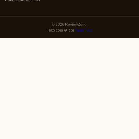
© 2026 ReviewZone.
Feito com ❤️ por
Rede Fast