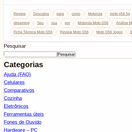
Review
Descubra
para
como
Motorola
moto g56 5g
streaming
Seu
sua
por
Motorola Moto G56
Análise 
Ficha Técnica Moto G56
Review Moto G56
Moto G56 Jogos
E
Pesquisar
Pesquisar
Categorias
Ajuda (FAQ)
Celulares
Comparativos
Cozinha
Eletrônicos
Ferramentas úteis
Fones de Ouvido
Hardware – PC