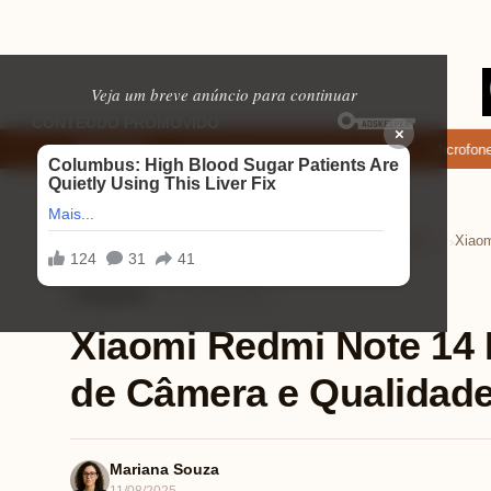
Veja um breve anúncio para continuar
×
 baixar: apps de namoro que permitem enviar fotos e vídeos
Microfone fi
EM ALTA
Home
Tecnologia e Eletrônicos
Celulares
›
›
›
Celulares
⏱ 9 min de leitura
Xiaomi Redmi Note 14
de Câmera e Qualidade
Mariana Souza