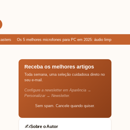
ers
Os 5 melhores microfones para PC em 2025: áudio limpo para games
Receba os melhores artigos
Toda semana, uma seleção cuidadosa direto no
seu e-mail.
Configure a newsletter em Aparência →
Personalizar → Newsletter.
Sem spam. Cancele quando quiser.
Sobre o Autor
✍️