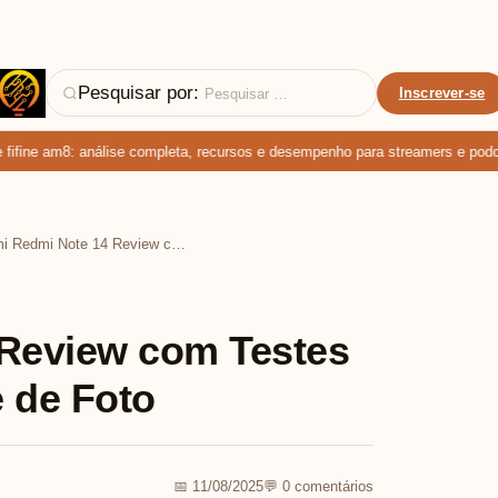
Pesquisar por:
Inscrever-se
fine am8: análise completa, recursos e desempenho para streamers e podcast
Xiaomi Redmi Note 14 Review com Testes de Câmera e Qualidade de Foto
 Review com Testes
 de Foto
📅 11/08/2025
💬 0 comentários