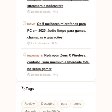
streamers e podcasters
⏱ 10 min de leitura · 💬 0
3
Os 5 melhores microfones para
HOME
PC em 2025: áudio limpo para games,
chamadas e gravações
⏱ 7 min de leitura · 💬 0
4
Redragon Zeus X Wireless:
HEADSETS
conforto, som imersivo e liberdade total
no setup gamer
⏱ 10 min de leitura · 💬 0
Tags
🏷️
Review
Descubra
para
como
Motorola
moto g56 5g