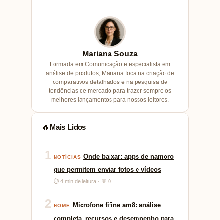
Mariana Souza
Formada em Comunicação e especialista em
análise de produtos, Mariana foca na criação de
comparativos detalhados e na pesquisa de
tendências de mercado para trazer sempre os
melhores lançamentos para nossos leitores.
Mais Lidos
🔥
1
Onde baixar: apps de namoro
NOTÍCIAS
que permitem enviar fotos e vídeos
⏱ 4 min de leitura · 💬 0
2
Microfone fifine am8: análise
HOME
completa, recursos e desempenho para