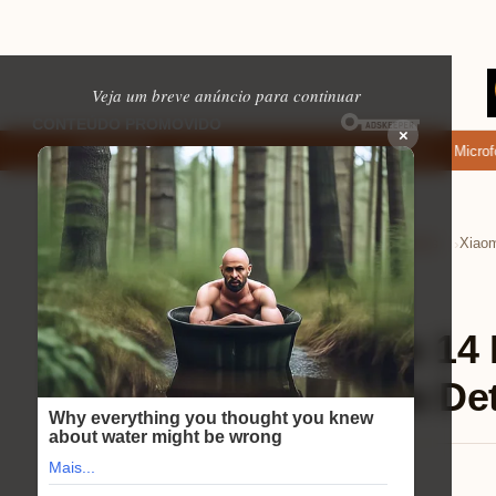
Veja um breve anúncio para continuar
×
de baixar: apps de namoro que permitem enviar fotos e vídeos
Microfone 
EM ALTA
Home
Tecnologia e Eletrônicos
Celulares
›
›
›
Celulares
⏱ 9 min de leitura
Xiaomi Redmi Note 14
2025 com Todos os De
Mariana Souza