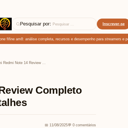
Pesquisar por:
Inscrever-se
fifine am8: análise completa, recursos e desempenho para streamers e podc
Xiaomi Redmi Note 14 Review Completo 2025 com Todos os Detalhes
 Review Completo
talhes
📅 11/08/2025
💬 0 comentários