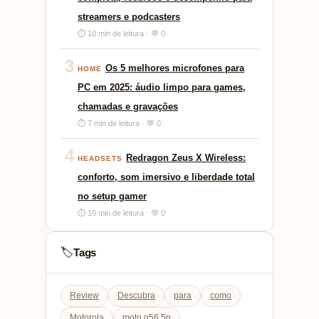
streamers e podcasters
⏱ 10 min de leitura · 💬 0
3
Os 5 melhores microfones para
HOME
PC em 2025: áudio limpo para games,
chamadas e gravações
⏱ 7 min de leitura · 💬 0
4
Redragon Zeus X Wireless:
HEADSETS
conforto, som imersivo e liberdade total
no setup gamer
⏱ 10 min de leitura · 💬 0
Tags
🏷️
Review
Descubra
para
como
Motorola
moto g56 5g