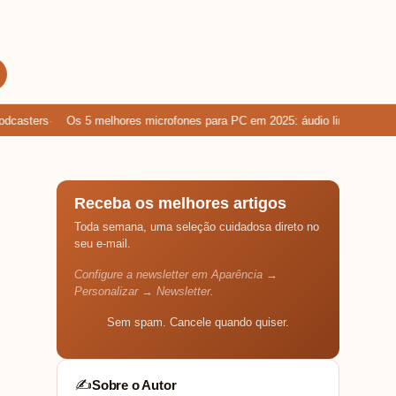
asters
Os 5 melhores microfones para PC em 2025: áudio limpo para gam
Receba os melhores artigos
Toda semana, uma seleção cuidadosa direto no
seu e-mail.
Configure a newsletter em Aparência →
Personalizar → Newsletter.
Sem spam. Cancele quando quiser.
Sobre o Autor
✍️