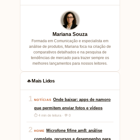
Mariana Souza
Formada em Comunicação e especialista em
análise de produtos, Mariana foca na criação de
comparativos detalhados e na pesquisa de
tendências de mercado para trazer sempre os
melhores lançamentos para nossos leitores.
Mais Lidos
🔥
1
Onde baixar: apps de namoro
NOTÍCIAS
que permitem enviar fotos e vídeos
⏱ 4 min de leitura · 💬 0
2
Microfone fifine am8: análise
HOME
completa, recursos e desempenho para