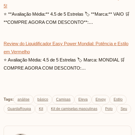
trazer sempre os melhores lançamentos
para nossos leitores.
Ver mais posts do autor
Related Posts
Review do Kit de Memórias Kingston FURY Beast 16GB:
Performance para Gamers
⭐ Avaliação Média: 4.5 de 5 Estrelas 🏷️ Marca: Kingston 🛒
COMPRE AGORA COM DESCONTO:…
Review do Notebook VAIO FE16: Potência e Estilo com Ryzen
5!