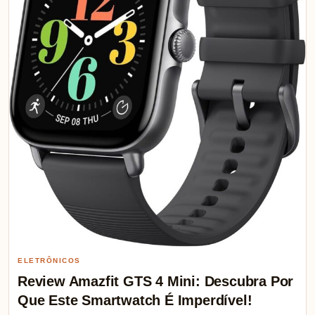
ELETRÔNICOS
Review UGREEN Fones de Ouvido Sem
Fio: descubra a experiência sonora que
encanta!
TOP DE LINHA UGREEN Fones de Ouvido Sem Fio com Diadema,
Fones de Ouvido Bluetooth 5.4 com Cancelamento de Ruído…
Mariana Souza
💬 0
05/03/2026
⏱ 8 min de leitura