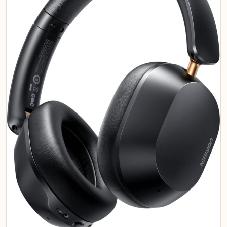
SOBRE O AUTOR
Mariana Souza
Formada em Comunicação e especialista em análise de
produtos, Mariana foca na criação de comparativos detalhados
e na pesquisa de tendências de mercado para trazer sempre os
melhores lançamentos para nossos leitores.
Você também pode gostar
⏱ 8 min de leitura