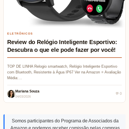
TOP DE LINHA Relógio Amazfit Gts 4 Mini New Smartwatch Com
Alexa Original 1.75 (Black) Ver na Amazon ⭐ Avaliação…
Mariana Souza
💬 0
05/03/2026
⏱ 8 min de leitura