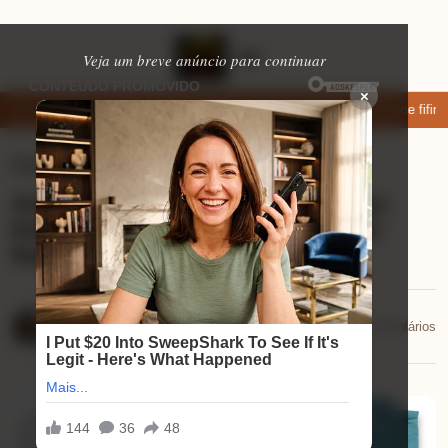
Veja um breve anúncio para continuar
×
ar: apps de namoro que permitem enviar fotos e vídeos
Microfone fifine 
Eletrônicos
⏱ 8 min de leitura
Análise do Kit 5 Camisas Polo Envoy:
Estilo Básico Que Eleva Seu Guarda-
Roupa
Mariana Souza
📅 25/11/2025
💬 0 comentários
25/11/2025