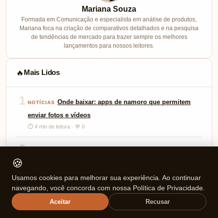
para você.
Receba os melhores artigos
Toda semana, uma seleção cuidadosa direto no seu e-mail.
Configure a newsletter em Aparência → Personalizar →
Newsletter.
Sem spam. Cancele quando quiser.
Sobre o Autor
✍️
🍪
Usamos cookies para melhorar sua experiência. Ao continuar
navegando, você concorda com nossa Política de Privacidade.
Aceitar
Recusar
Mariana Souza