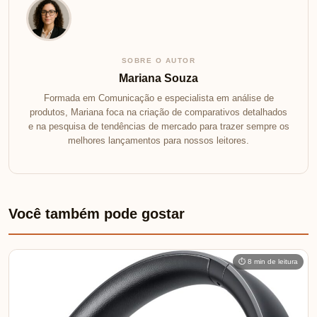
⭐ **Avaliação Média:** 4.5 de 5 Estrelas 🏷️ **Marca:** VAIO 🛒
**COMPRE AGORA COM DESCONTO**:…
Review do Liquidificador Easy Power Mondial: Potência e Estilo
em Vermelho
⭐ Avaliação Média: 4.5 de 5 Estrelas 🏷️ Marca: MONDIAL 🛒
COMPRE AGORA COM DESCONTO:…
Tags:
análise
básico
Camisas
Eleva
Envoy
Estilo
GuardaRoupa
Kit
Kit de camisetas masculinas
Polo
Seu