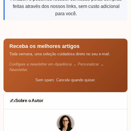
ELETRÔNICOS
Review do Relógio Inteligente Esportivo:
Descubra o que ele pode fazer por você!
TOP DE LINHA Relogio smartwatch, Relógio Inteligente Esportivo
com Bluetooth, Resistente à Água IP67 Ver na Amazon ⭐ Avaliação
Média:…
Mariana Souza
💬 0
04/03/2026
Somos participantes do Programa de Associados da
Amazon e podemos receber comissão pelas compras
feitas através dos nossos links, sem custo adicional