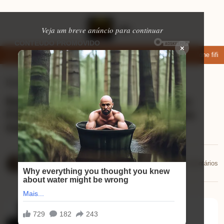
Veja um breve anúncio para continuar
×
ixar: apps de namoro que permitem enviar fotos e vídeos
Microfone fifin
Eletrônicos
⏱ 4 min de leitura
Review do Kit de Memórias Kingston
FURY Beast 16GB: Performance para
Gamers
Mariana Souza
📅 17/10/2025
💬 0 comentários
17/10/2025