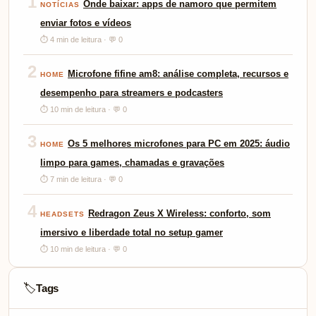
1
Onde baixar: apps de namoro que permitem
NOTÍCIAS
enviar fotos e vídeos
⏱ 4 min de leitura · 💬 0
2
Microfone fifine am8: análise completa, recursos e
HOME
desempenho para streamers e podcasters
⏱ 10 min de leitura · 💬 0
3
Os 5 melhores microfones para PC em 2025: áudio
HOME
limpo para games, chamadas e gravações
⏱ 7 min de leitura · 💬 0
4
Redragon Zeus X Wireless: conforto, som
HEADSETS
imersivo e liberdade total no setup gamer
⏱ 10 min de leitura · 💬 0
Tags
🏷️