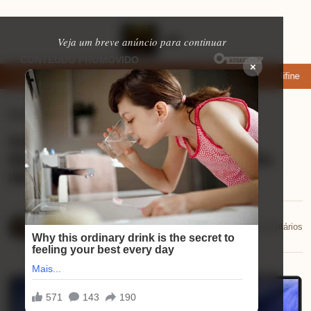
Veja um breve anúncio para continuar
×
 apps de namoro que permitem enviar fotos e vídeos
Microfone fifine am8
Eletrônicos
⏱ 1 min de leitura
Análise Samsung Vision AI TV 50″:
descubra o que faz dela a sua escolha
ideal!
Mariana Souza
📅 28/10/2025
💬 0 comentários
28/10/2025