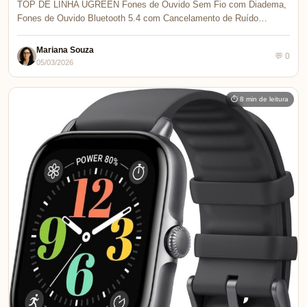
TOP DE LINHA UGREEN Fones de Ouvido Sem Fio com Diadema,
Fones de Ouvido Bluetooth 5.4 com Cancelamento de Ruído…
Mariana Souza
💬 0
05/03/2026
⏱ 8 min de leitura