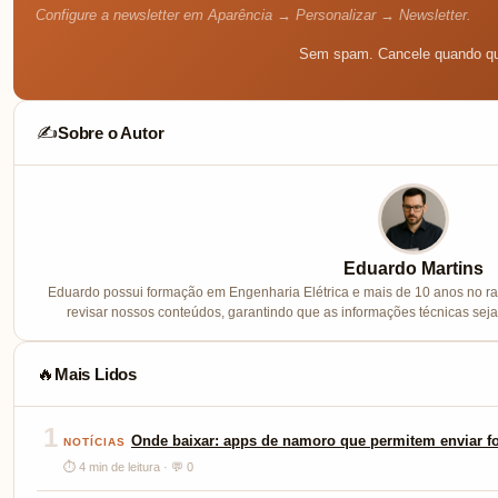
Configure a newsletter em Aparência → Personalizar → Newsletter.
Sem spam. Cancele quando qu
Sobre o Autor
✍️
Eduardo Martins
Eduardo possui formação em Engenharia Elétrica e mais de 10 anos no ram
revisar nossos conteúdos, garantindo que as informações técnicas sej
Mais Lidos
🔥
1
Onde baixar: apps de namoro que permitem enviar fo
NOTÍCIAS
⏱ 4 min de leitura · 💬 0