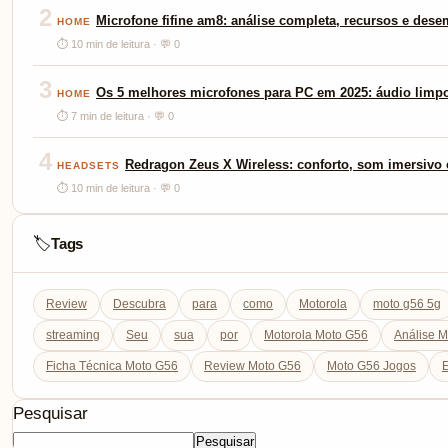
2
Microfone fifine am8: análise completa, recursos e des
HOME
⏱ 10 min de leitura · 💬 0
3
Os 5 melhores microfones para PC em 2025: áudio limp
HOME
⏱ 7 min de leitura · 💬 0
4
Redragon Zeus X Wireless: conforto, som imersivo e
HEADSETS
⏱ 10 min de leitura · 💬 0
Tags
🏷️
Review
Descubra
para
como
Motorola
moto g56 5g
streaming
Seu
sua
por
Motorola Moto G56
Análise 
Ficha Técnica Moto G56
Review Moto G56
Moto G56 Jogos
E
Pesquisar
Pesquisar